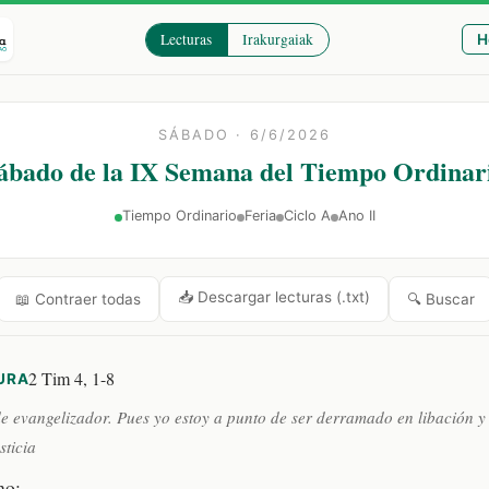
Lecturas
Irakurgaiak
H
SÁBADO · 6/6/2026
ábado de la IX Semana del Tiempo Ordinar
Tiempo Ordinario
Feria
Ciclo A
Ano II
📥 Descargar lecturas (.txt)
🔍 Buscar
📖 Contraer todas
2 Tim 4, 1-8
URA
e evangelizador. Pues yo estoy a punto de ser derramado en libación y
sticia
no: