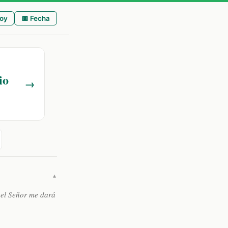
oy
📅 Fecha
io
→
▼
 el Señor me dará