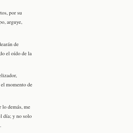
tos, por su
po, arguye,
dearán de
do el oído de la
elizador,
y el momento de
or lo demás, me
l día; y no solo
.