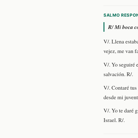
SALMO RESPO
R/
Mi boca co
V/. Llena estab
vejez, me van f
V/. Yo seguiré e
salvación. R/.
V/. Contaré tus 
desde mi juventu
V/. Yo te daré g
Israel. R/.