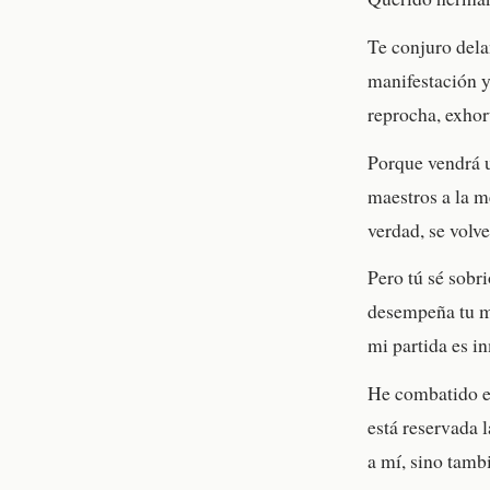
Te conjuro dela
manifestación y
reprocha, exhor
Porque vendrá u
maestros a la me
verdad, se volve
Pero tú sé sobr
desempeña tu mi
mi partida es i
He combatido el
está reservada l
a mí, sino tamb