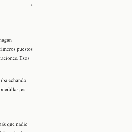
▼
 hagan
primeros puestos
oraciones. Esos
e iba echando
nedillas, es
más que nadie.