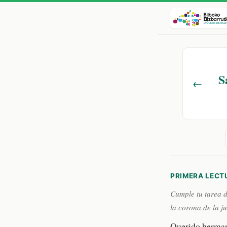
S
←
PRIMERA LECT
Cumple tu tarea d
la corona de la ju
Querido herma