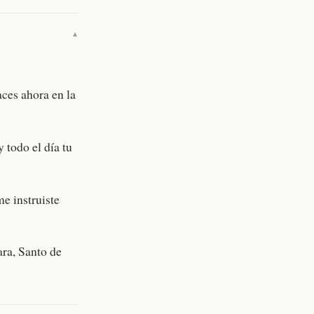
▼
aces ahora en la
 todo el día tu
me instruiste
tara, Santo de