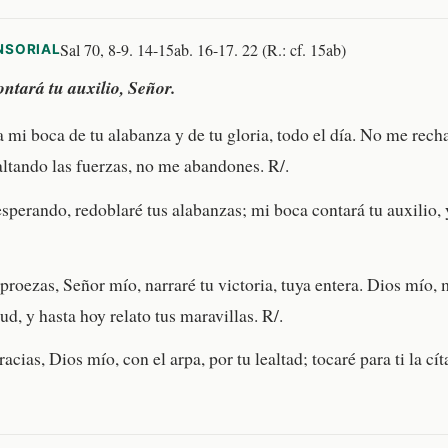
Sal 70, 8-9. 14-15ab. 16-17. 22 (R.: cf. 15ab)
NSORIAL
ntará tu auxilio, Señor.
a mi boca de tu alabanza y de tu gloria, todo el día. No me rech
altando las fuerzas, no me abandones. R/.
sperando, redoblaré tus alabanzas; mi boca contará tu auxilio, y
proezas, Señor mío, narraré tu victoria, tuya entera. Dios mío, 
d, y hasta hoy relato tus maravillas. R/.
racias, Dios mío, con el arpa, por tu lealtad; tocaré para ti la cí