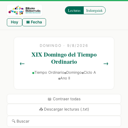
Lecturas
Irakurgaiak
Hoy
📅 Fecha
DOMINGO · 9/8/2026
XIX Domingo del Tiempo
Ordinario
←
→
Tiempo Ordinario
Domingo
Ciclo A
Ano II
📖 Contraer todas
📥 Descargar lecturas (.txt)
🔍 Buscar