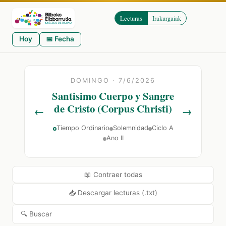
Lecturas
Irakurgaiak
Hoy
📅 Fecha
DOMINGO · 7/6/2026
Santisimo Cuerpo y Sangre
de Cristo (Corpus Christi)
←
→
Tiempo Ordinario
Solemnidad
Ciclo A
Ano II
📖 Contraer todas
📥 Descargar lecturas (.txt)
🔍 Buscar