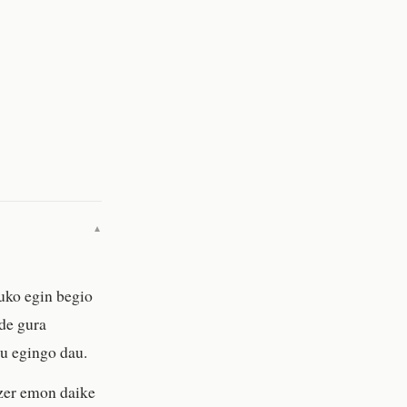
▼
 uko egin begio
rde gura
tu egingo dau.
 zer emon daike