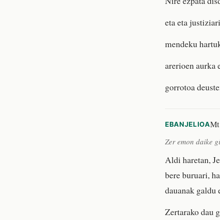
Nire ezpata dis
eta eta justiziar
mendeku hartuk
arerioen aurka
gorrotoa deuste
Mt
EBANJELIOA
Zer emon daike gi
Aldi haretan, J
bere buruari, ha
dauanak galdu e
Zertarako dau g