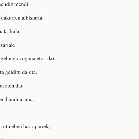
mendiz mendi
dakarren albistaria.
iak, Juda,
zariak.
 gehiago zugana etorriko,
a gelditu da-eta.
jasoten dau
en handitasuna,
rrutu eben harrapariek,