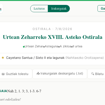
Lecturas
Irakurgaiak
Ga
OSTIRALA · 7/8/2026
Urtean Zeharreko XVIII. Asteko Ostirala
Urtean Zehar
Asteguna
A zikloa
II urtea
★
Cayetano Santua / Sixto II eta lagunak
(Nahitaezko Oroitzapena)
📥 Irakurgaiak deskargatu (.txt)
🔍 Bilatu
📖 Guztiak tolestu
Nah 2, 1. 3; 3, 1-3. 6-7
GAIA
 uri odolzalea!