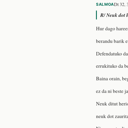
Dt 32, 
SALMOA
R/
Neuk dot h
Hur dago haree
berandu barik e
Defendatuko dau
errukituko da be
Baina orain, beg
ez da ni beste j
Neuk ditut heri
neuk dot zauritz