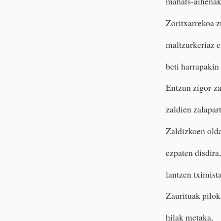
mahats-aihenak
Zoritxarrekoa zu
maltzurkeriaz e
beti harrapakin 
Entzun zigor-za
zaldien zalapar
Zaldizkoen olda
ezpaten disdira,
lantzen tximist
Zaurituak pilok
hilak metaka,