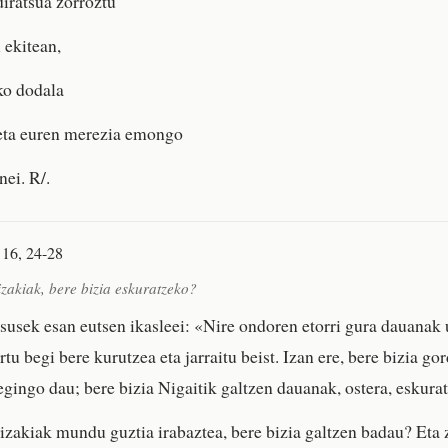
diratsua zorroztu
i ekitean,
o dodala
 eta euren merezia emongo
nei. R/.
 16, 24-28
zakiak, bere bizia eskuratzeko?
esusek esan eutsen ikasleei: «Nire ondoren etorri gura dauanak
rtu begi bere kurutzea eta jarraitu beist. Izan ere, bere bizia go
gingo dau; bere bizia Nigaitik galtzen dauanak, ostera, eskura
izakiak mundu guztia irabaztea, bere bizia galtzen badau? Eta