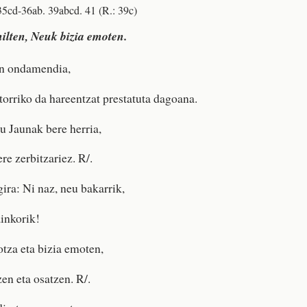
35cd-36ab. 39abcd. 41 (R.: 39c)
ilten, Neuk bizia emoten.
n ondamendia,
torriko da hareentzat prestatuta dagoana.
 Jaunak bere herria,
re zerbitzariez. R/.
ira: Ni naz, neu bakarrik,
ainkorik!
otza eta bizia emoten,
en eta osatzen. R/.