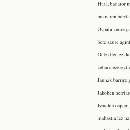
Hara, badator 
bakearen barria 
Ospatu zeure ja
bete zeure agint
Gaizkilea ez da
zeharo ezereztut
Jaunak barriro 
Jakoben herriar
Israelen ospea;
mahastia lez na