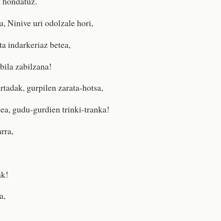
 hondatuz.
, Ninive uri odolzale hori,
ta indarkeriaz betea,
bila zabilzana!
rtadak, gurpilen zarata-hotsa,
tea, gudu-gurdien trinki-tranka!
rra,
ak!
a,