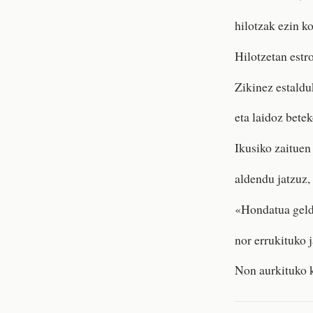
hilotzak ezin k
Hilotzetan estr
Zikinez estalduk
eta laidoz bete
Ikusiko zaituen
aldendu jatzuz,
«Hondatua geld
nor errukituko 
Non aurkituko 