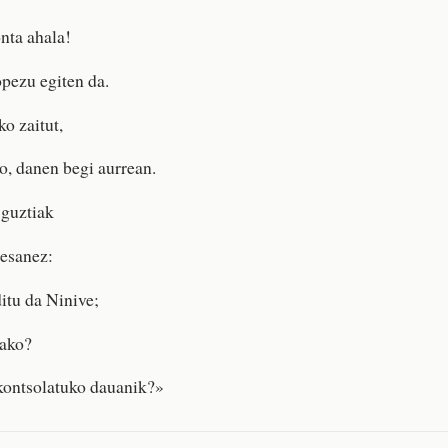
onta ahala!
opezu egiten da.
o zaitut,
ko, danen begi aurrean.
 guztiak
 esanez:
itu da Ninive;
jako?
kontsolatuko dauanik?»