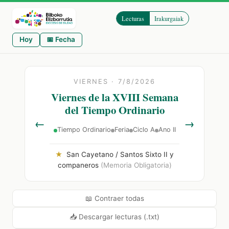
Lecturas
Irakurgaiak
Hoy
📅 Fecha
VIERNES · 7/8/2026
Viernes de la XVIII Semana
del Tiempo Ordinario
←
→
Tiempo Ordinario
Feria
Ciclo A
Ano II
★
San Cayetano / Santos Sixto II y
companeros
(Memoria Obligatoria)
📖 Contraer todas
📥 Descargar lecturas (.txt)