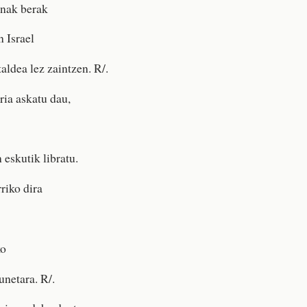
anak berak
n Israel
aldea lez zaintzen. R/.
ria askatu dau,
 eskutik libratu.
riko dira
ko
netara. R/.