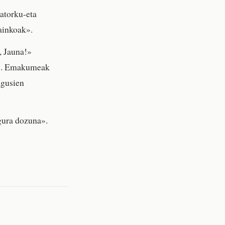
jatorku-eta
Jainkoak».
, Jauna!»
ea». Emakumeak
agusien
gura dozuna».