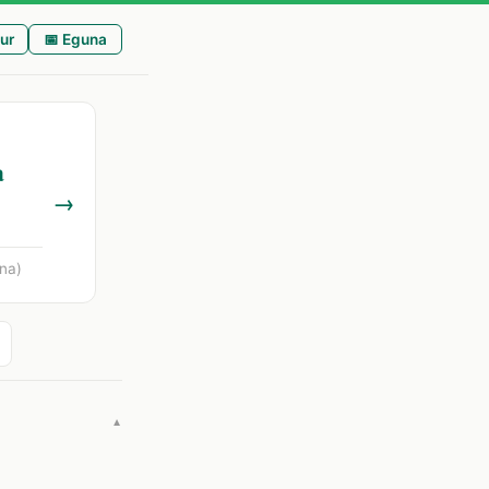
ur
📅 Eguna
a
→
na)
▼