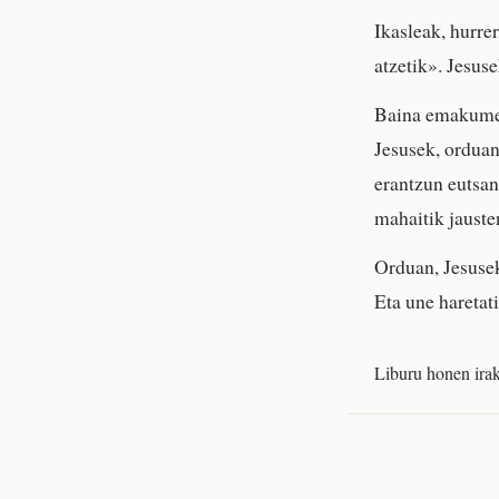
Ikasleak, hurre
atzetik». Jesus
Baina emakumea,
Jesusek, ordua
erantzun eutsan
mahaitik jauste
Orduan, Jesuse
Eta une haretati
Liburu honen irak