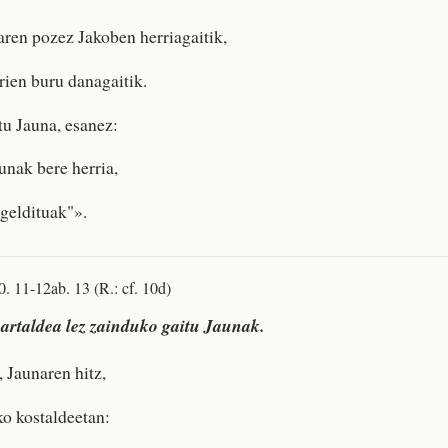
ren pozez Jakoben herriagaitik,
rrien buru danagaitik.
tu Jauna, esanez:
unak bere herria,
 geldituak"».
0. 11-12ab. 13 (R.: cf. 10d)
artaldea lez zainduko gaitu Jaunak.
, Jaunaren hitz,
ko kostaldeetan: