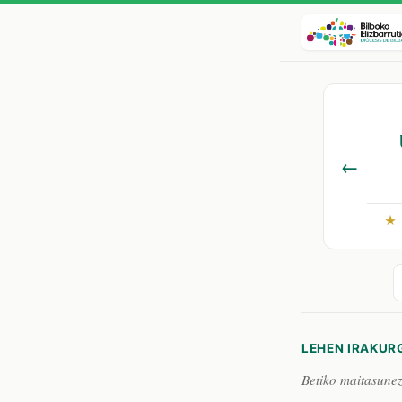
←
★
LEHEN IRAKUR
Betiko maitasunez 