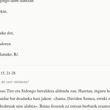
gingo dabe dantzan
ekin.
uko dot,
ndoren
laituko. R/.
 15, 21-28
da zure sinimena!
esus Tiro eta Sidongo lurraldera aldendu zan. Haretan, inguru h
dar bat deadarka hasi jakon: «Jauna, Daviden Semea, erruki 
deabruak nire alabea». Baina Jesusek ez eutsan berbarik erantz