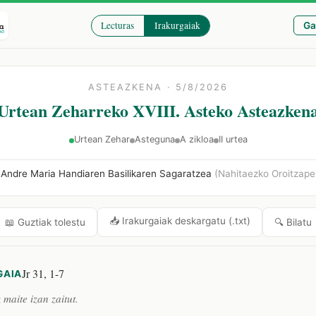
Lecturas
Irakurgaiak
Ga
ASTEAZKENA · 5/8/2026
Urtean Zeharreko XVIII. Asteko Asteazken
Urtean Zehar
Asteguna
A zikloa
II urtea
Andre Maria Handiaren Basilikaren Sagaratzea
(Nahitaezko Oroitzape
📥 Irakurgaiak deskargatu (.txt)
🔍 Bilatu
📖 Guztiak tolestu
Jr 31, 1-7
GAIA
maite izan zaitut.