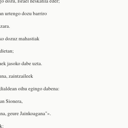
o dozu, Israel neskatila eder;
n urtengo dozu barriro
zara.
uko dozuz mahastiak
ietan;
ek jasoko dabe uzta.
una, zaintzaileek
ialdean oihu egingo dabena:
un Sionera,
na, geure Jainkoagana"».
k: