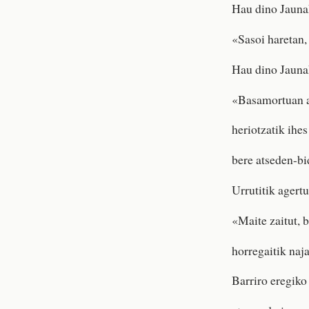
Hau dino Jauna
«Sasoi haretan, 
Hau dino Jauna
«Basamortuan a
heriotzatik ihes
bere atseden-bi
Urrutitik agertu
«Maite zaitut, 
horregaitik naja
Barriro eregiko 