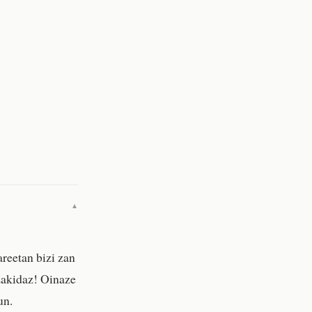
▼
areetan bizi zan
zakidaz! Oinaze
un.