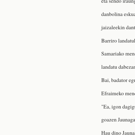
eta sendo iraung
danbolina eskua
jaizaleekin dant
Barriro landat
Samariako mend
landatu dabezan
Bai, badator eg
Efraimeko mend
"Ea, igon dagig
goazen Jaunaga
Hau dino Jauna