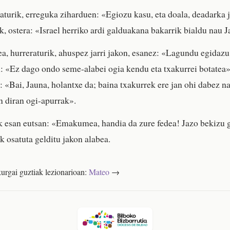
raturik, erreguka ziharduen: «Egiozu kasu, eta doala, deadarka 
ek, ostera: «Israel herriko ardi galduakana bakarrik bialdu nau 
 hurreraturik, ahuspez jarri jakon, esanez: «Lagundu egidazu
n: «Ez dago ondo seme-alabei ogia kendu eta txakurrei botat
: «Bai, Jauna, holantxe da; baina txakurrek ere jan ohi dabez n
n diran ogi-apurrak».
k esan eutsan: «Emakumea, handia da zure fedea! Jazo bekizu 
k osatuta gelditu jakon alabea.
urgai guztiak lezionarioan:
Mateo
→