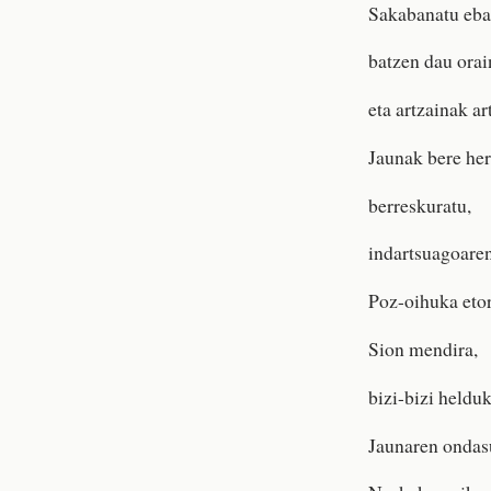
Sakabanatu eb
batzen dau orai
eta artzainak art
Jaunak bere her
berreskuratu,
indartsuagoaren
Poz-oihuka etor
Sion mendira,
bizi-bizi heldu
Jaunaren ondasu