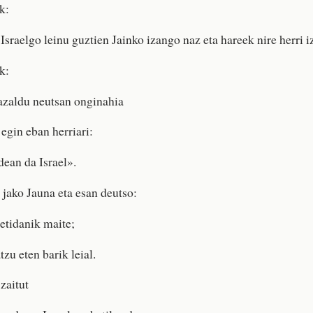
k:
Israelgo leinu guztien Jainko izango naz eta hareek nire herri i
k:
zaldu neutsan onginahia
 egin eban herriari:
dean da Israel».
 jako Jauna eta esan deutso:
betidanik maite;
tzu eten barik leial.
zaitut