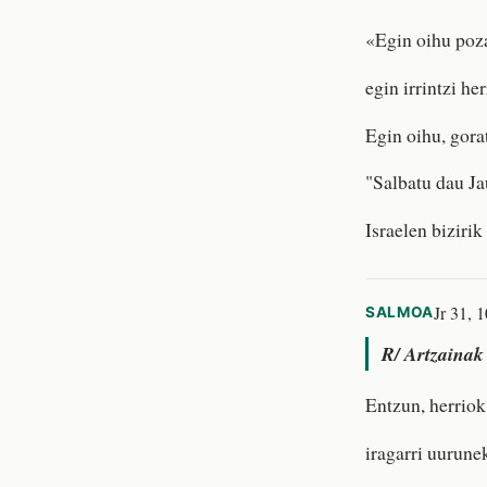
«Egin oihu poza
egin irrintzi he
Egin oihu, gora
"Salbatu dau Ja
Israelen bizirik
Jr 31, 1
SALMOA
R/
Artzainak 
Entzun, herriok
iragarri uurune