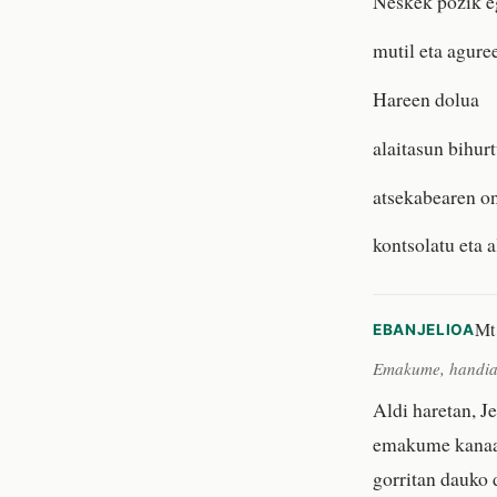
Neskek pozik e
mutil eta agure
Hareen dolua
alaitasun bihurt
atsekabearen o
kontsolatu eta a
Mt
EBANJELIOA
Emakume, handia 
Aldi haretan, J
emakume kanaan
gorritan dauko 