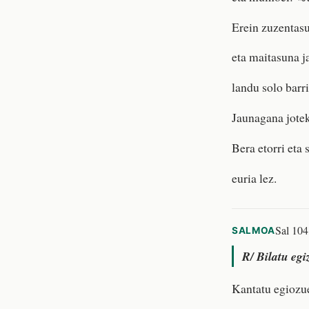
Erein zuzentas
eta maitasuna j
landu solo barri
Jaunagana jotek
Bera etorri eta
euria lez.
Sal 104,
SALMOA
R/
Bilatu egi
Kantatu egiozue