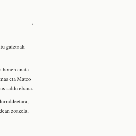
▼
itu gaiztoak
a honen anaia
omas eta Mateo
sus saldu ebana.
urraldeetara,
idean zoazela,