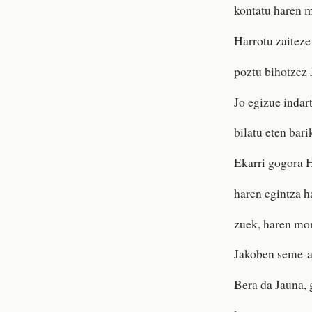
kontatu haren m
Harrotu zaiteze
poztu bihotzez 
Jo egizue indar
bilatu eten bari
Ekarri gogora 
haren egintza h
zuek, haren mo
Jakoben seme-a
Bera da Jauna, 