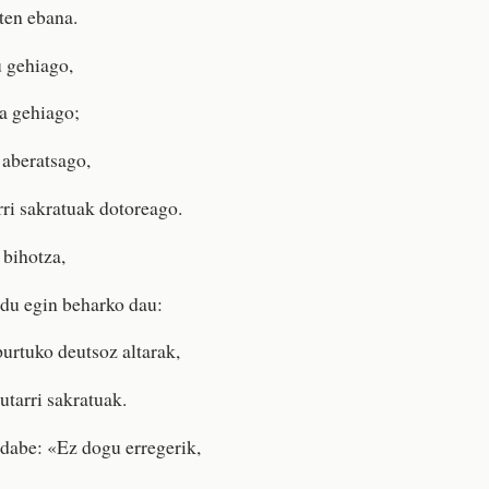
ten ebana.
u gehiago,
ra gehiago;
 aberatsago,
rri sakratuak dotoreago.
 bihotza,
ndu egin beharko dau:
urtuko deutsoz altarak,
utarri sakratuak.
dabe: «Ez dogu erregerik,