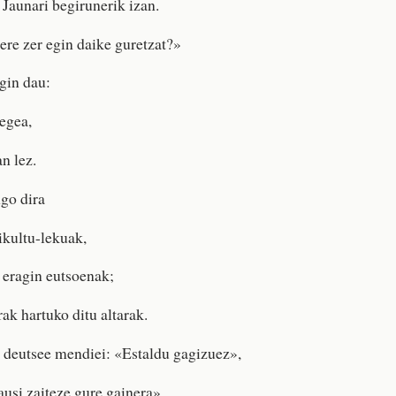
 Jaunari begirunerik izan.
ere zer egin daike guretzat?»
gin dau:
egea,
n lez.
go dira
ikultu-lekuak,
a eragin eutsoenak;
rak hartuko ditu altarak.
 deutsee mendiei: «Estaldu gagizuez»,
ausi zaiteze gure gainera».