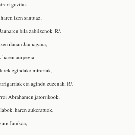
irari guztiak.
 haren izen santuaz,
Jaunaren bila zabilzenok. R/.
tzen dauan Jaunagana,
k haren aurpegia.
Harek egindako mirariak,
arrigarriak eta agindu zuzenak. R/.
rroi Abrahamen jatorrikook,
labok, haren aukeratuok.
gure Jainkoa,