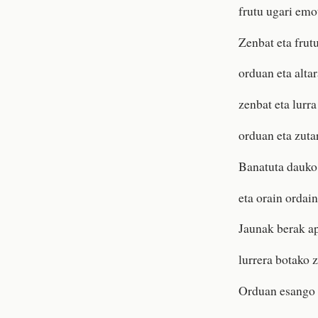
frutu ugari emo
Zenbat eta frut
orduan eta alta
zenbat eta lurra
orduan eta zuta
Banatuta dauko
eta orain ordai
Jaunak berak ap
lurrera botako z
Orduan esango 