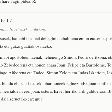
n haren aginpidea. R/.
10, 1-7
itzan Israel etxeko ardietara.
esusek, hamabi ikasleei dei eginik, ahalmena emon eutsen espir
tz eta gaixo guztiak osatzeko.
abi apostoluen izenak: lehenengo Simon, Pedro deritzona, et
go Zebedeorena eta honen anaia Joan; Felipe eta Bartolome, T
tiago Alfeorena eta Tadeo, Simon Zelote eta Judas Iskariote, Je
bialdu ebazan Jesusek, ohar honeek eginez: «Ez joan jentilen l
 herrialdean ere, joan, ostera, Israel herriko ardi galduetara. B
 dala zeruetako erreinua.