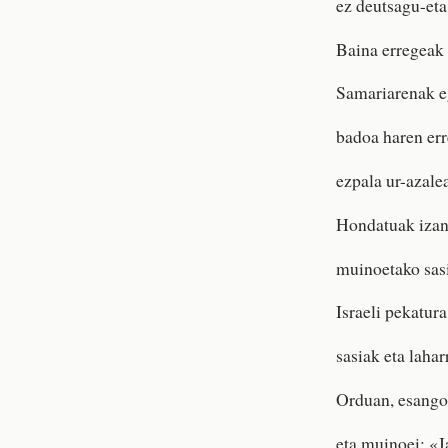
ez deutsagu-eta
Baina erregeak 
Samariarenak e
badoa haren err
ezpala ur-azalea
Hondatuak izan
muinoetako sas
Israeli pekatur
sasiak eta lahar
Orduan, esango
eta muinoei: «J