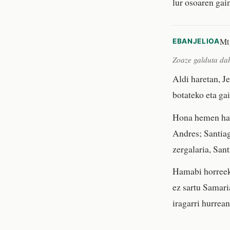
lur osoaren gai
Mt 
EBANJELIOA
Zoaze galduta dab
Aldi haretan, J
botateko eta gai
Hona hemen ham
Andres; Santia
zergalaria, San
Hamabi horreek 
ez sartu Samaria
iragarri hurrean