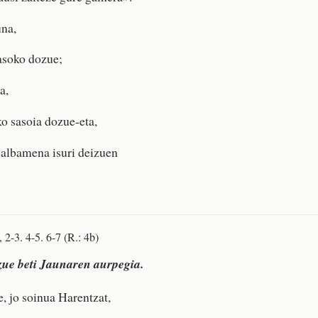
una,
asoko dozue;
a,
o sasoia dozue-eta,
 salbamena isuri deizuen
 2-3. 4-5. 6-7 (R.: 4b)
zue beti Jaunaren aurpegia.
, jo soinua Harentzat,