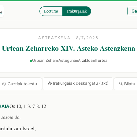
Lecturas
Irakurgaiak
Ga
ASTEAZKENA · 8/7/2026
Urtean Zeharreko XIV. Asteko Asteazkena
Urtean Zehar
Asteguna
A zikloa
II urtea
📥 Irakurgaiak deskargatu (.txt)
🔍 Bilatu
📖 Guztiak tolestu
Os 10, 1-3. 7-8. 12
GAIA
 sasoia da.
dula zan Israel,