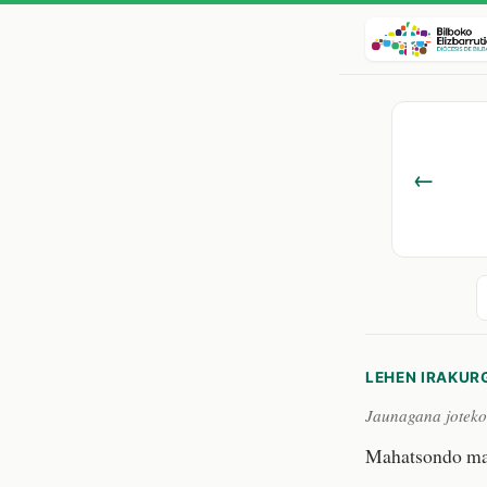
←
LEHEN IRAKUR
Jaunagana joteko
Mahatsondo mar