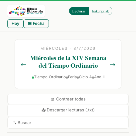
Lecturas
Irakurgaiak
Hoy
📅 Fecha
MIÉRCOLES · 8/7/2026
Miércoles de la XIV Semana
←
→
del Tiempo Ordinario
Tiempo Ordinario
Feria
Ciclo A
Ano II
📖 Contraer todas
📥 Descargar lecturas (.txt)
🔍 Buscar