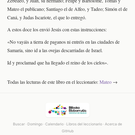
Zebedeo, y Juan, su hermano; Felipe y Bartolomé, Tomás y
Mateo el publicano; Santiago el de Alfeo, y Tadeo; Simón el de
Caná, y Judas Iscariote, el que lo entregó.
A estos doce los envió Jesús con estas instrucciones:
«No vayáis a tierra de paganos ni entréis en las ciudades de
Samaría, sino id a las ovejas descarriadas de Israel.
Id y proclamad que ha llegado el reino de los cielos».
Todas las lecturas de este libro en el leccionario:
Mateo
→
Buscar
·
Domingo
·
Calendario
·
Libros del leccionario
·
Acerca de
GitHub