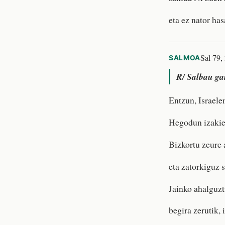
eta ez nator ha
Sal 79,
SALMOA
R/
Salbau gai
Entzun, Israelen
Hegodun izakie
Bizkortu zeure
eta zatorkiguz s
Jainko ahalguzt
begira zerutik, 