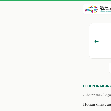
←
LEHEN IRAKUR
Bihotza irauli egi
Honan dino Jau