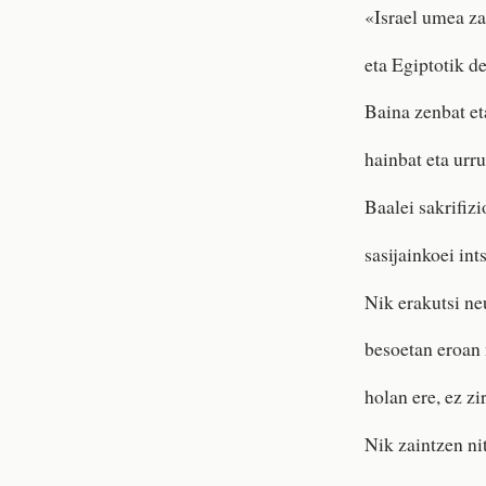
«Israel umea za
eta Egiptotik d
Baina zenbat et
hainbat eta urr
Baalei sakrifiz
sasijainkoei int
Nik erakutsi ne
besoetan eroan
holan ere, ez zi
Nik zaintzen ni