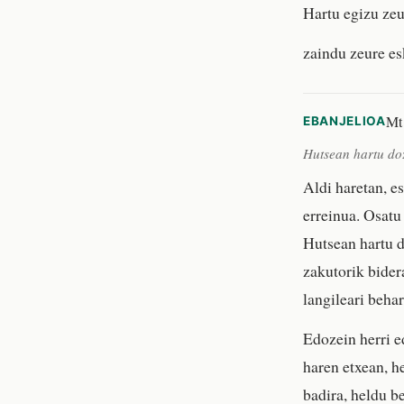
Hartu egizu ze
zaindu zeure es
Mt
EBANJELIOA
Hutsean hartu do
Aldi haretan, e
erreinua. Osatu
Hutsean hartu d
zakutorik bidera
langileari beha
Edozein herri ed
haren etxean, he
badira, heldu be