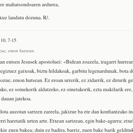
ure mahatsondoaren ardurea,
kuz landatu dozuna. R/.
 10, 7-15
zue, emon hutsean.
san eutsen Jesusek apostoluei: «Bidean zoazela, iragarri hurrea
 egizuez gaixoak, biztu hildakoak, garbitu legenardunak, bota 
ozue, emon hutsean. Ez eroan urrerik, ez zidarrik, ez dirurik ge
ko, ez soinekorik aldatzeko, ez oinetakorik, ezta makilarik ere,
r dauan jatekoa.
ota auzotan sartzen zareela, jakizue ba ete dan konfiantzako ino
rri haretatik urten arte. Etxean sartzean, egin bake-agurra; etx
kie zuen bakea; duin ez badira, barriz, zuen bake barik geldituk