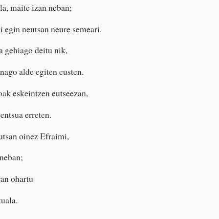
la, maite izan neban;
ei egin neutsan neure semeari.
a gehiago deitu nik,
unago alde egiten eusten.
ioak eskeintzen eutseezan,
sentsua erreten.
utsan oinez Efraimi,
 neban;
ran ohartu
tuala.