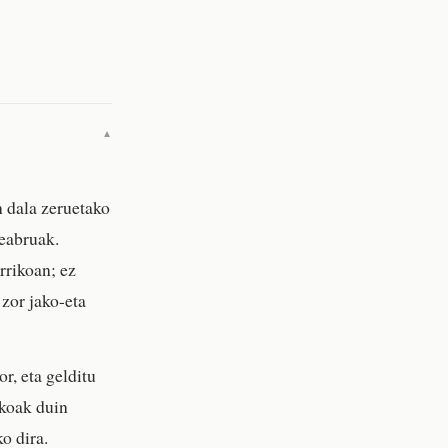
▼
n dala zeruetako
deabruak.
rrikoan; ez
 zor jako-eta
r, eta gelditu
ekoak duin
o dira.