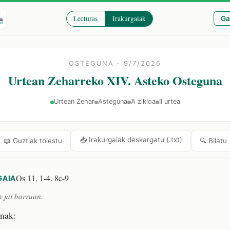
Lecturas
Irakurgaiak
Ga
OSTEGUNA · 9/7/2026
Urtean Zeharreko XIV. Asteko Osteguna
Urtean Zehar
Asteguna
A zikloa
II urtea
📥 Irakurgaiak deskargatu (.txt)
🔍 Bilatu
📖 Guztiak tolestu
Os 11, 1-4. 8c-9
GAIA
n jat barruan.
nak: