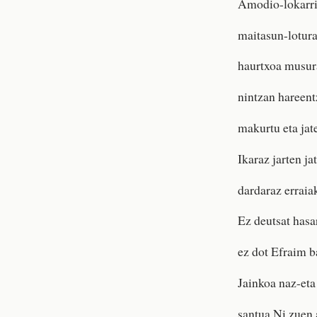
Amodio-lokarriz
maitasun-lotura
haurtxoa musur
nintzan hareent
makurtu eta jat
Ikaraz jarten ja
dardaraz erraia
Ez deutsat hasar
ez dot Efraim b
Jainkoa naz-eta 
santua Ni zuen 