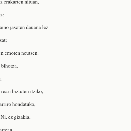
 erakarten nituan,
z:
aino jasoten dauana lez
zat;
en emoten neutsen.
t bihotza,
k.
reari biztuten itziko;
arriro hondatuko,
Ni, ez gizakia,
artean,