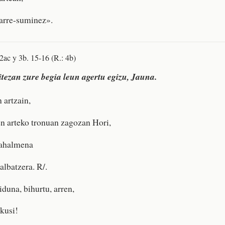
sarre-suminez».
 2ac y 3b. 15-16 (R.: 4b)
tezan zure begia leun agertu egizu, Jauna.
 artzain,
n arteko tronuan zagozan Hori,
 ahalmena
albatzera. R/.
iduna, bihurtu, arren,
ikusi!