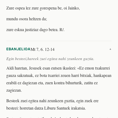
Zure ospea lez zure gorespena be, oi Jainko,
mundu osora heltzen da;
zure eskua justiziaz dago betea. R/.
Mt 7, 6. 12-14
EBANJELIOA
▼
Egin besteei,hareek zuei egitea nahi zeunkeen guztia.
Aldi haretan, Jesusek esan eutsen ikasleei: «Ez emon txakurrei
gauza sakratuak, ez bota txarriei zeuen harri bitxiak, hankapean
erabili ez dagiezan eta, zuen kontra bihurturik, zatitu ez
zagiezan.
Besteek zuei egitea nahi zeunkeen guztia, egin zuek ere
besteei: horretan datza Liburu Santuek irakatsia.