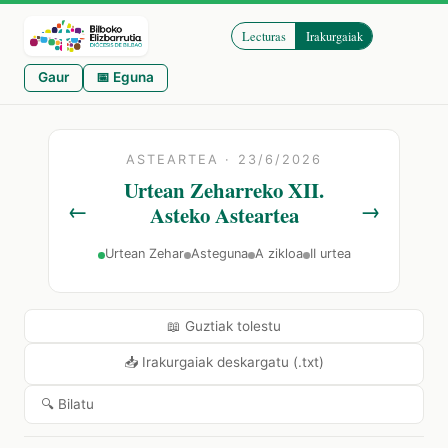
Lecturas
Irakurgaiak
Gaur
📅 Eguna
ASTEARTEA · 23/6/2026
Urtean Zeharreko XII.
←
→
Asteko Asteartea
Urtean Zehar
Asteguna
A zikloa
II urtea
📖 Guztiak tolestu
📥 Irakurgaiak deskargatu (.txt)
🔍 Bilatu