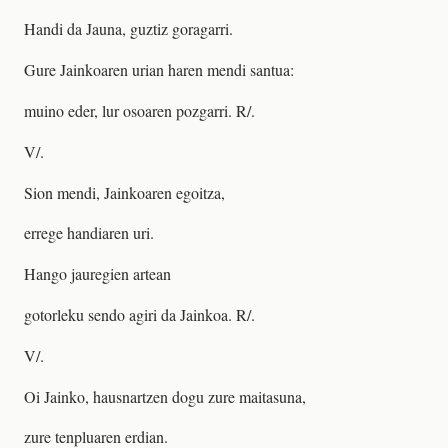
Handi da Jauna, guztiz goragarri.
Gure Jainkoaren urian haren mendi santua:
muino eder, lur osoaren pozgarri. R/.
V/.
Sion mendi, Jainkoaren egoitza,
errege handiaren uri.
Hango jauregien artean
gotorleku sendo agiri da Jainkoa. R/.
V/.
Oi Jainko, hausnartzen dogu zure maitasuna,
zure tenpluaren erdian.