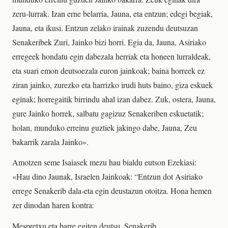
zeru-lurrak. Izan erne belarria, Jauna, eta entzun; edegi begiak,
Jauna, eta ikusi. Entzun zelako irainak zuzendu deutsuzan
Senakeribek Zuri, Jainko bizi horri. Egia da, Jauna, Asiriako
erregeek hondatu egin dabezala herriak eta honeen lurraldeak,
eta suari emon deutsoezala euron jainkoak; baina horreek ez
ziran jainko, zurezko eta harrizko irudi huts baino, giza eskuek
eginak; horregaitik birrindu ahal izan dabez. Zuk, ostera, Jauna,
gure Jainko horrek, salbatu gagizuz Senakeriben eskuetatik;
holan, munduko erreinu guztiek jakingo dabe, Jauna, Zeu
bakarrik zarala Jainko».
Amotzen seme Isaiasek mezu hau bialdu eutson Ezekiasi:
«Hau dino Jaunak, Israelen Jainkoak: “Entzun dot Asiriako
errege Senakerib dala-eta egin deustazun otoitza. Hona hemen
zer dinodan haren kontra:
Mespretxu eta barre egiten deutsu, Senakerib,