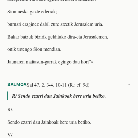
Sion neska gazte ederrak;
buruari eraginez dabil zure atzetik Jerusalem uria.
Bakar batzuk bizirik geldituko dira-eta Jerusalemen,
onik urtengo Sion mendian.
Jaunaren maitasun-garrak egingo dau hori”».
Sal 47, 2. 3-4. 10-11 (R.: cf. 9d)
SALMOA
▼
R/
Sendo ezarri dau Jainkoak bere uria betiko.
R/.
Sendo ezarri dau Jainkoak bere uria betiko.
V/.