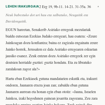
2 Erg 19, 9b-11. 14-21. 31-35a. 36
LEHEN IRAKURGAIA
▼
Neuk babestuko dot uri hau eta salbatuko, Neugaitik eta
Davidengaitik.
EGUN hareetan, Senakerib Asiriako erregeak mezulariak
bialdu eutsozan Ezekias Judako erregeari, hau esatera: «Zeure
Jainkoagan dozu konfiantza; baina ez zagizala engainatu zeure
Jainko horrek, Jerusalem ez dala Asiriako erregearen eskuetan
jausiko esanez. Zeuk entzun dozu Asiriako erregeek zer egin
deutsien herrialde guztiei: guztiz hondatu. Eta zu libratuko
zaralakoan zagoz ala?»
Hartu eban Ezekiasek gutuna mandatarien eskutik eta, irakurri
ondoren, Jaunaren etxera joan zan; zabaldu eban gutuna
Jaunaren aurrean eta honan egin eban otoitz: «Jauna, Israelen
Jainkoa, izaki hegodunen gainean jesarrita zagozana, Zeu zara
munduko erreinu guztien Jainko bakarra. Zeuk eginak dira