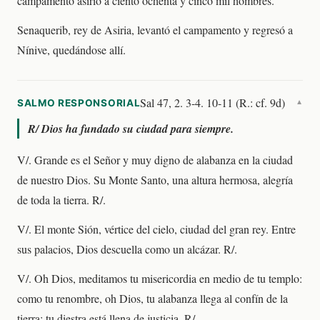
campamento asirio a ciento ochenta y cinco mil hombres.
Senaquerib, rey de Asiria, levantó el campamento y regresó a
Nínive, quedándose allí.
Sal 47, 2. 3-4. 10-11 (R.: cf. 9d)
SALMO RESPONSORIAL
▼
R/
Dios ha fundado su ciudad para siempre.
V/. Grande es el Señor y muy digno de alabanza en la ciudad
de nuestro Dios. Su Monte Santo, una altura hermosa, alegría
de toda la tierra. R/.
V/. El monte Sión, vértice del cielo, ciudad del gran rey. Entre
sus palacios, Dios descuella como un alcázar. R/.
V/. Oh Dios, meditamos tu misericordia en medio de tu templo:
como tu renombre, oh Dios, tu alabanza llega al confín de la
tierra; tu diestra está llena de justicia. R/.