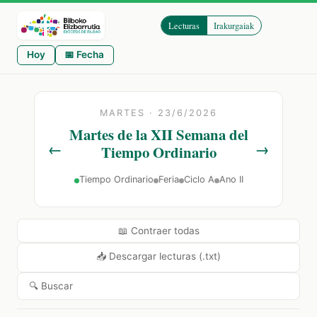
Lecturas
Irakurgaiak
Hoy
📅 Fecha
MARTES · 23/6/2026
Martes de la XII Semana del
←
→
Tiempo Ordinario
Tiempo Ordinario
Feria
Ciclo A
Ano II
📖 Contraer todas
📥 Descargar lecturas (.txt)
🔍 Buscar