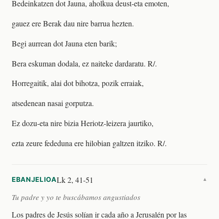
Bedeinkatzen dot Jauna, aholkua deust-eta emoten,
gauez ere Berak dau nire barrua hezten.
Begi aurrean dot Jauna eten barik;
Bera eskuman dodala, ez naiteke dardaratu. R/.
Horregaitik, alai dot bihotza, pozik erraiak,
atsedenean nasai gorputza.
Ez dozu-eta nire bizia Heriotz-leizera jaurtiko,
ezta zeure fededuna ere hilobian galtzen itziko. R/.
Lk 2, 41-51
EBANJELIOA
▼
Tu padre y yo te buscábamos angustiados
Los padres de Jesús solían ir cada año a Jerusalén por las