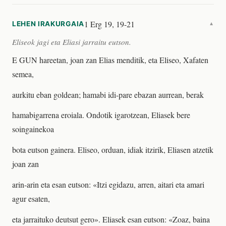
1 Erg 19, 19-21
LEHEN IRAKURGAIA
▼
Eliseok jagi eta Eliasi jarraitu eutson.
E GUN hareetan, joan zan Elias menditik, eta Eliseo, Xafaten
semea,
aurkitu eban goldean; hamabi idi-pare ebazan aurrean, berak
hamabigarrena eroiala. Ondotik igarotzean, Eliasek bere
soingainekoa
bota eutson gainera. Eliseo, orduan, idiak itzirik, Eliasen atzetik
joan zan
arin-arin eta esan eutson: «Itzi egidazu, arren, aitari eta amari
agur esaten,
eta jarraituko deutsut gero». Eliasek esan eutson: «Zoaz, baina