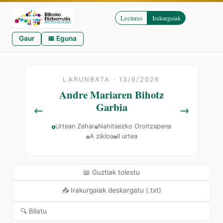
Lecturas
Irakurgaiak
Gaur
📅 Eguna
LARUNBATA · 13/6/2026
Andre Mariaren Bihotz
Garbia
←
→
Urtean Zehar
Nahitaezko Oroitzapena
A zikloa
II urtea
📖 Guztiak tolestu
📥 Irakurgaiak deskargatu (.txt)
🔍 Bilatu