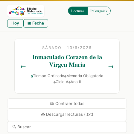
Lecturas
Irakurgaiak
Hoy
📅 Fecha
SÁBADO · 13/6/2026
Inmaculado Corazon de la
Virgen Maria
←
→
Tiempo Ordinario
Memoria Obligatoria
Ciclo A
Ano II
📖 Contraer todas
📥 Descargar lecturas (.txt)
🔍 Buscar