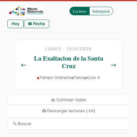
Lecturas
Irakurgaiak
Hoy
📅 Fecha
LUNES · 14/9/2026
La Exaltacion de la Santa
←
→
Cruz
Tiempo Ordinario
Fiesta
Ciclo A
📖 Contraer todas
📥 Descargar lecturas (.txt)
🔍 Buscar