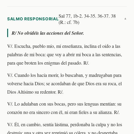
Sal 77, 1b-2. 34-35. 36-37. 38
SALMO RESPONSORIAL
▼
(R.: cf. 7b)
R/
No olvidéis las acciones del Señor.
V/. Escucha, pueblo mío, mi enseñanza, inclina el oído a las
palabras de mi boca: que voy a abrir mi boca a las sentencias,
para que broten los enigmas del pasado. R/.
V/. Cuando los hacía morir, lo buscaban, y madrugaban para
volverse hacia Dios; se acordaban de que Dios era su roca, el
Dios Altísimo su redentor. R/.
V/. Lo adulaban con sus bocas, pero sus lenguas mentían: su
corazón no era sincero con él, ni eran fieles a su alianza. R/.
V/. Él, en cambio, sentía lástima, perdonaba la culpa y no los
destruía: una y otra vez reprimió su cólera, y no despertaba