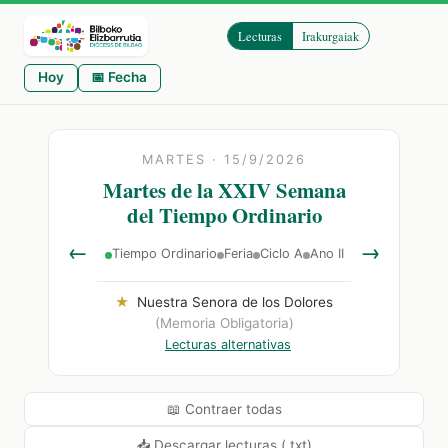
Lecturas
Irakurgaiak
Hoy
📅 Fecha
MARTES · 15/9/2026
Martes de la XXIV Semana
del Tiempo Ordinario
←
→
Tiempo Ordinario
Feria
Ciclo A
Ano II
★
Nuestra Senora de los Dolores
(Memoria Obligatoria)
Lecturas alternativas
📖 Contraer todas
📥 Descargar lecturas (.txt)