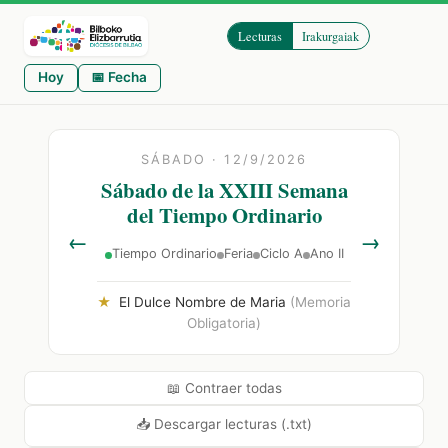
Lecturas
Irakurgaiak
Hoy
📅 Fecha
SÁBADO · 12/9/2026
Sábado de la XXIII Semana
del Tiempo Ordinario
←
→
Tiempo Ordinario
Feria
Ciclo A
Ano II
★
El Dulce Nombre de Maria
(Memoria
Obligatoria)
📖 Contraer todas
📥 Descargar lecturas (.txt)