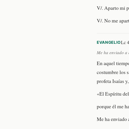
V/. Aparto mi p
V/. No me apart
Lc 4
EVANGELIO
Me ha enviado a 
En aquel tiempo
costumbre los sá
profeta Isaías y
«El Espíritu de
porque él me h
Me ha enviado a