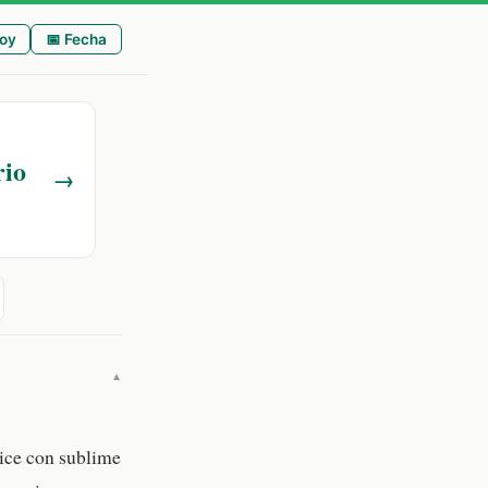
oy
📅 Fecha
rio
→
▼
hice con sublime