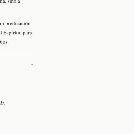
na, sino a
mi predicación
l Espíritu, para
Dios.
▼
R/.