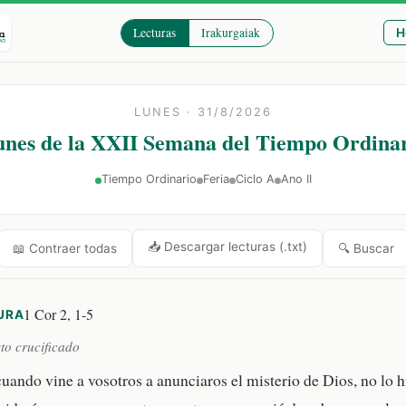
Lecturas
Irakurgaiak
H
LUNES · 31/8/2026
nes de la XXII Semana del Tiempo Ordina
Tiempo Ordinario
Feria
Ciclo A
Ano II
📥 Descargar lecturas (.txt)
🔍 Buscar
📖 Contraer todas
1 Cor 2, 1-5
URA
to crucificado
uando vine a vosotros a anunciaros el misterio de Dios, no lo 