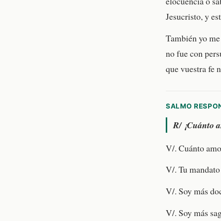
elocuencia o sa
Jesucristo, y es
También yo me p
no fue con pers
que vuestra fe 
SALMO RESPO
R/
¡Cuánto a
V/. Cuánto amo 
V/. Tu mandato
V/. Soy más doc
V/. Soy más sag