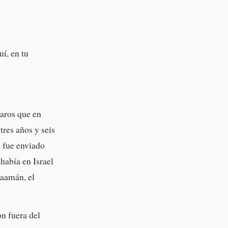
í, en tu
aros que en
tres años y seis
s fue enviado
había en Israel
Naamán, el
on fuera del