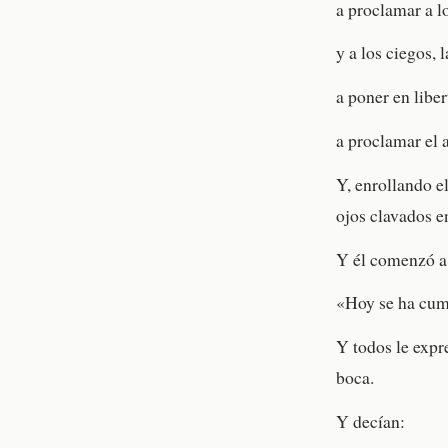
a proclamar a lo
y a los ciegos, l
a poner en liber
a proclamar el 
Y, enrollando el
ojos clavados en
Y él comenzó a 
«Hoy se ha cump
Y todos le expr
boca.
Y decían: