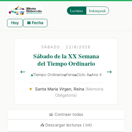
Lecturas
Irakurgaiak
Hoy
📅 Fecha
SÁBADO · 22/8/2026
Sábado de la XX Semana
del Tiempo Ordinario
←
→
Tiempo Ordinario
Feria
Ciclo A
Ano II
★
Santa Maria Virgen, Reina
(Memoria
Obligatoria)
📖 Contraer todas
📥 Descargar lecturas (.txt)