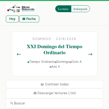
Lecturas
Irakurgaiak
Hoy
📅 Fecha
DOMINGO · 23/8/2026
XXI Domingo del Tiempo
Ordinario
←
→
Tiempo Ordinario
Domingo
Ciclo A
Ano II
📖 Contraer todas
📥 Descargar lecturas (.txt)
🔍 Buscar