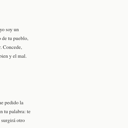
 yo soy un
 de tu pueblo,
r. Concede,
bien y el mal.
me pedido la
n tu palabra: te
 surgirá otro