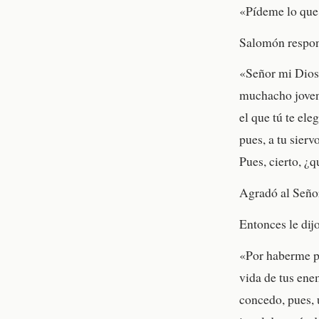
«Pídeme lo que 
Salomón respon
«Señor mi Dios:
muchacho joven 
el que tú te el
pues, a tu sierv
Pues, cierto, ¿
Agradó al Señor
Entonces le dij
«Por haberme pe
vida de tus enem
concedo, pues, 