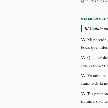
igual después de
SALMO RESPO
R/
Cuánto amo
V/. Mi porción 
boca, que miles
V/. Que tu volu
compasión, vivir
V/. Yo amo tus 
camino de la me
V/. Tus precept
ilumina, da inte