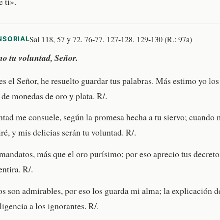
 ti».
Sal 118, 57 y 72. 76-77. 127-128. 129-130 (R.: 97a)
NSORIAL
 tu voluntad, Señor.
es el Señor, he resuelto guardar tus palabras. Más estimo yo los
 de monedas de oro y plata. R/.
ntad me consuele, según la promesa hecha a tu siervo; cuando 
é, y mis delicias serán tu voluntad. R/.
mandatos, más que el oro purísimo; por eso aprecio tus decretos
ntira. R/.
os son admirables, por eso los guarda mi alma; la explicación d
ligencia a los ignorantes. R/.