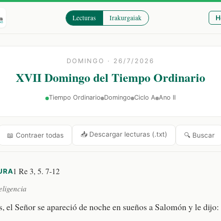
Lecturas
Irakurgaiak
H
DOMINGO · 26/7/2026
XVII Domingo del Tiempo Ordinario
Tiempo Ordinario
Domingo
Ciclo A
Ano II
📥 Descargar lecturas (.txt)
🔍 Buscar
📖 Contraer todas
1 Re 3, 5. 7-12
URA
teligencia
s, el Señor se apareció de noche en sueños a Salomón y le dijo: