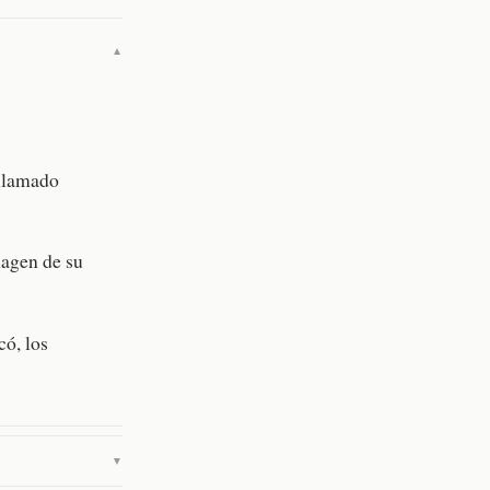
▼
 llamado
magen de su
có, los
▼