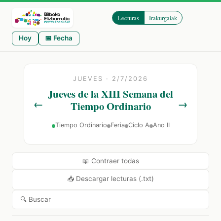
Lecturas
Irakurgaiak
Hoy
📅 Fecha
JUEVES · 2/7/2026
Jueves de la XIII Semana del
←
→
Tiempo Ordinario
Tiempo Ordinario
Feria
Ciclo A
Ano II
📖 Contraer todas
📥 Descargar lecturas (.txt)
🔍 Buscar