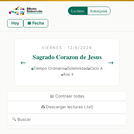
Lecturas
Irakurgaiak
Hoy
📅 Fecha
VIERNES · 12/6/2026
Sagrado Corazon de Jesus
←
→
Tiempo Ordinario
Solemnidad
Ciclo A
Ano II
📖 Contraer todas
📥 Descargar lecturas (.txt)
🔍 Buscar