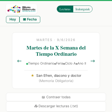
Lecturas
Irakurgaiak
Hoy
📅 Fecha
MARTES · 9/6/2026
Martes de la X Semana del
Tiempo Ordinario
←
→
Tiempo Ordinario
Feria
Ciclo A
Ano II
★
San Efren, diacono y doctor
(Memoria Obligatoria)
📖 Contraer todas
📥 Descargar lecturas (.txt)