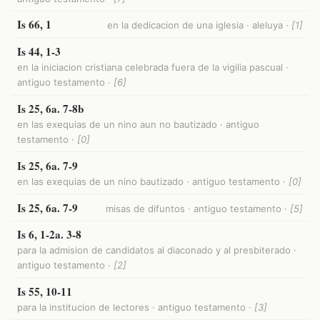
Is 66, 1
en la dedicacion de una iglesia · aleluya ·
[1]
Is 44, 1-3
en la iniciacion cristiana celebrada fuera de la vigilia pascual ·
antiguo testamento ·
[6]
Is 25, 6a. 7-8b
en las exequias de un nino aun no bautizado · antiguo
testamento ·
[0]
Is 25, 6a. 7-9
en las exequias de un nino bautizado · antiguo testamento ·
[0]
Is 25, 6a. 7-9
misas de difuntos · antiguo testamento ·
[5]
Is 6, 1-2a. 3-8
para la admision de candidatos al diaconado y al presbiterado ·
antiguo testamento ·
[2]
Is 55, 10-11
para la institucion de lectores · antiguo testamento ·
[3]