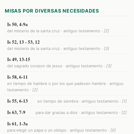
MISAS POR DIVERSAS NECESIDADES
Is 50, 4-9a
del misterio de la santa cruz · antiguo testamento ·
[2]
Is 52, 13 - 53, 12
del misterio de la santa cruz · antiguo testamento ·
[3]
Is 49, 13-15
del sagrado corazon de jesus · antiguo testamento ·
[3]
Is 58, 6-11
en tiempo de hambre o por los que padecen hambre · antiguo
testamento ·
[2]
Is 55, 6-13
en tiempo de siembra · antiguo testamento ·
[1]
Is 63, 7-9
para dar gracias a dios · antiguo testamento ·
[2]
Is 61, 1-3a
para elegir un papa o un obispo · antiguo testamento ·
[0]