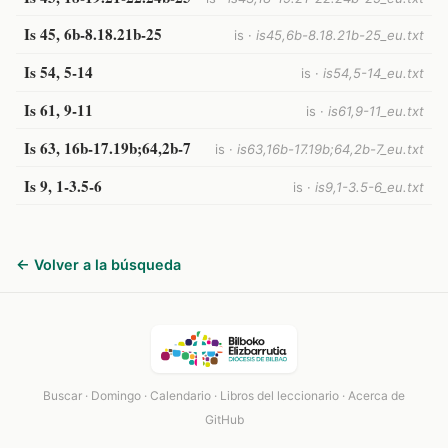
Is 45, 6b-8.18.21b-25
is ·
is45,6b-8.18.21b-25_eu.txt
Is 54, 5-14
is ·
is54,5-14_eu.txt
Is 61, 9-11
is ·
is61,9-11_eu.txt
Is 63, 16b-17.19b;64,2b-7
is ·
is63,16b-17.19b;64,2b-7_eu.txt
Is 9, 1-3.5-6
is ·
is9,1-3.5-6_eu.txt
← Volver a la búsqueda
Buscar
·
Domingo
·
Calendario
·
Libros del leccionario
·
Acerca de
GitHub