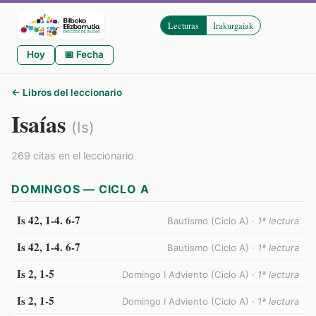
Lecturas
Irakurgaiak
Hoy
📅 Fecha
← Libros del leccionario
Isaías
(Is)
269 citas en el leccionario
DOMINGOS — CICLO A
Is 42, 1-4. 6-7
Bautismo (Ciclo A) ·
1ª lectura
Is 42, 1-4. 6-7
Bautismo (Ciclo A) ·
1ª lectura
Is 2, 1-5
Domingo I Adviento (Ciclo A) ·
1ª lectura
Is 2, 1-5
Domingo I Adviento (Ciclo A) ·
1ª lectura