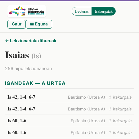
Lecturas
Irakurgaiak
Gaur
📅 Eguna
← Lekzionarioko liburuak
Isaias
(Is)
256 aipu lekzionarioan
IGANDEAK — A URTEA
Is 42, 1-4. 6-7
Bautismo (Urtea A) ·
1. irakurgaia
Is 42, 1-4. 6-7
Bautismo (Urtea A) ·
1. irakurgaia
Is 60, 1-6
Epifania (Urtea A) ·
1. irakurgaia
Is 60, 1-6
Epifania (Urtea A) ·
1. irakurgaia