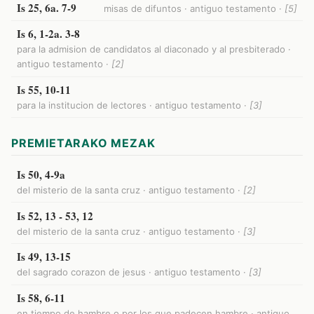
Is 25, 6a. 7-9
misas de difuntos · antiguo testamento ·
[5]
Is 6, 1-2a. 3-8
para la admision de candidatos al diaconado y al presbiterado ·
antiguo testamento ·
[2]
Is 55, 10-11
para la institucion de lectores · antiguo testamento ·
[3]
PREMIETARAKO MEZAK
Is 50, 4-9a
del misterio de la santa cruz · antiguo testamento ·
[2]
Is 52, 13 - 53, 12
del misterio de la santa cruz · antiguo testamento ·
[3]
Is 49, 13-15
del sagrado corazon de jesus · antiguo testamento ·
[3]
Is 58, 6-11
en tiempo de hambre o por los que padecen hambre · antiguo