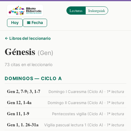
Lecturas
Irakurgaiak
Hoy
📅 Fecha
← Libros del leccionario
Génesis
(Gen)
73 citas en el leccionario
DOMINGOS — CICLO A
Gen 2, 7-9; 3, 1-7
Domingo I Cuaresma (Ciclo A) ·
1ª lectura
Gen 12, 1-4a
Domingo II Cuaresma (Ciclo A) ·
1ª lectura
Gen 11, 1-9
Pentecostes vigilia (Ciclo A) ·
1ª lectura
Gen 1, 1. 26-31a
Vigilia pascual lectura 1 (Ciclo A) ·
1ª lectura