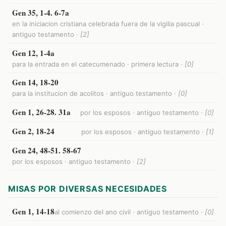
Gen 35, 1-4. 6-7a
en la iniciacion cristiana celebrada fuera de la vigilia pascual ·
antiguo testamento ·
[2]
Gen 12, 1-4a
para la entrada en el catecumenado · primera lectura ·
[0]
Gen 14, 18-20
para la institucion de acolitos · antiguo testamento ·
[0]
Gen 1, 26-28. 31a
por los esposos · antiguo testamento ·
[0]
Gen 2, 18-24
por los esposos · antiguo testamento ·
[1]
Gen 24, 48-51. 58-67
por los esposos · antiguo testamento ·
[2]
MISAS POR DIVERSAS NECESIDADES
Gen 1, 14-18
al comienzo del ano civil · antiguo testamento ·
[0]