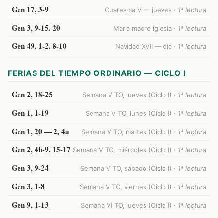
Gen 17, 3-9
Cuaresma V — jueves ·
1ª lectura
Gen 3, 9-15. 20
Maria madre iglesia ·
1ª lectura
Gen 49, 1-2. 8-10
Navidad XVII — dic ·
1ª lectura
FERIAS DEL TIEMPO ORDINARIO — CICLO I
Gen 2, 18-25
Semana V TO, jueves (Ciclo I) ·
1ª lectura
Gen 1, 1-19
Semana V TO, lunes (Ciclo I) ·
1ª lectura
Gen 1, 20 — 2, 4a
Semana V TO, martes (Ciclo I) ·
1ª lectura
Gen 2, 4b-9. 15-17
Semana V TO, miércoles (Ciclo I) ·
1ª lectura
Gen 3, 9-24
Semana V TO, sábado (Ciclo I) ·
1ª lectura
Gen 3, 1-8
Semana V TO, viernes (Ciclo I) ·
1ª lectura
Gen 9, 1-13
Semana VI TO, jueves (Ciclo I) ·
1ª lectura