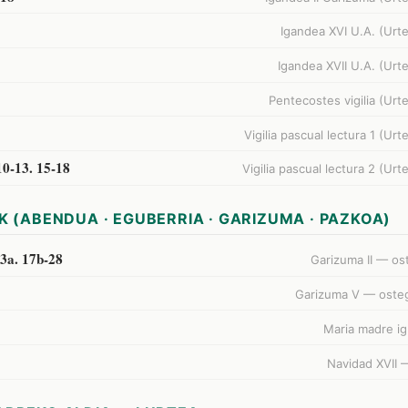
Igandea XVI U.A. (Urt
Igandea XVII U.A. (Urt
Pentecostes vigilia (Urt
Vigilia pascual lectura 1 (Urt
10-13. 15-18
Vigilia pascual lectura 2 (Urt
K (ABENDUA · EGUBERRIA · GARIZUMA · PAZKOA)
13a. 17b-28
Garizuma II — ost
Garizuma V — oste
Maria madre ig
Navidad XVII 