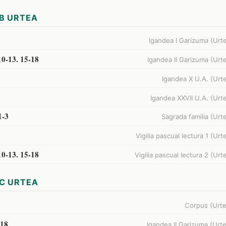
B URTEA
Igandea I Garizuma (Urt
10-13. 15-18
Igandea II Garizuma (Urt
Igandea X U.A. (Urt
Igandea XXVII U.A. (Urt
1-3
Sagrada familia (Urt
Vigilia pascual lectura 1 (Urt
10-13. 15-18
Vigilia pascual lectura 2 (Urt
C URTEA
Corpus (Urte
-18
Igandea II Garizuma (Urt