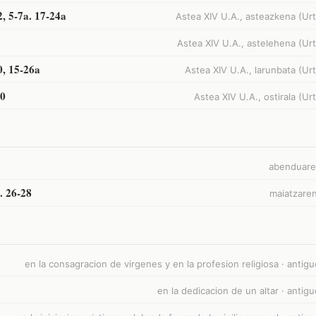
2, 5-7a. 17-24a
Astea XIV U.A., asteazkena (Urt
Astea XIV U.A., astelehena (Urt
0, 15-26a
Astea XIV U.A., larunbata (Urt
30
Astea XIV U.A., ostirala (Urt
abenduare
. 26-28
maiatzaren
en la consagracion de virgenes y en la profesion religiosa · anti
en la dedicacion de un altar · anti