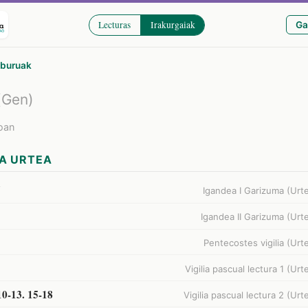
Lecturas
Irakurgaiak
Ga
iburuak
(Gen)
ioan
A URTEA
7
Igandea I Garizuma (Urt
Igandea II Garizuma (Urt
Pentecostes vigilia (Urt
Vigilia pascual lectura 1 (Urt
10-13. 15-18
Vigilia pascual lectura 2 (Urt