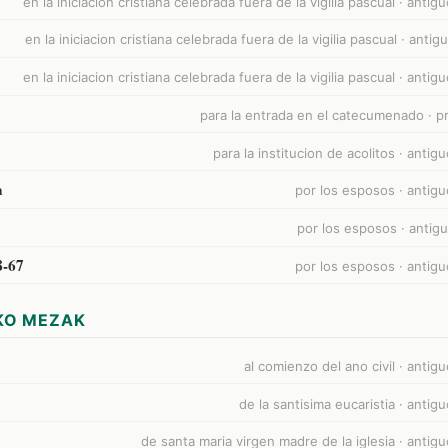
en la iniciacion cristiana celebrada fuera de la vigilia pascual · anti
en la iniciacion cristiana celebrada fuera de la vigilia pascual · ant
en la iniciacion cristiana celebrada fuera de la vigilia pascual · anti
para la entrada en el catecumenado · pr
para la institucion de acolitos · anti
a
por los esposos · antig
por los esposos · antig
8-67
por los esposos · antig
KO MEZAK
al comienzo del ano civil · anti
de la santisima eucaristia · anti
de santa maria virgen madre de la iglesia · anti