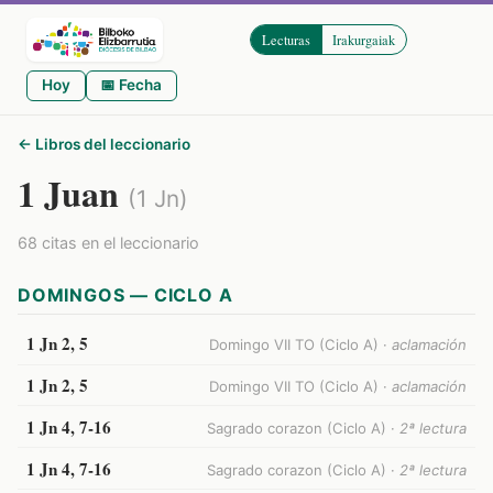
Lecturas
Irakurgaiak
Hoy
📅 Fecha
← Libros del leccionario
1 Juan
(1 Jn)
68 citas en el leccionario
DOMINGOS — CICLO A
1 Jn 2, 5
Domingo VII TO (Ciclo A) ·
aclamación
1 Jn 2, 5
Domingo VII TO (Ciclo A) ·
aclamación
1 Jn 4, 7-16
Sagrado corazon (Ciclo A) ·
2ª lectura
1 Jn 4, 7-16
Sagrado corazon (Ciclo A) ·
2ª lectura