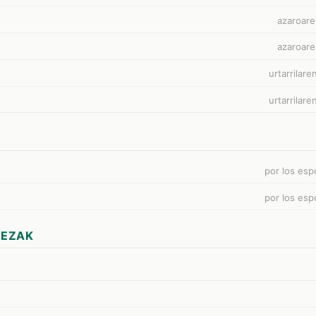
azaroare
azaroare
urtarrilare
urtarrilare
por los esp
por los esp
MEZAK