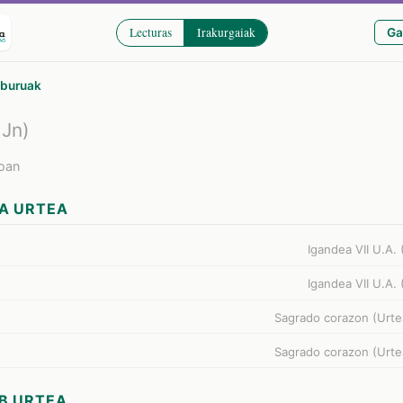
Lecturas
Irakurgaiak
Ga
iburuak
 Jn)
ioan
A URTEA
Igandea VII U.A. 
Igandea VII U.A. 
Sagrado corazon (Urte
Sagrado corazon (Urte
B URTEA