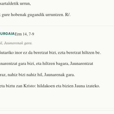
sartaldetik urrun,
k gure hobenak gugandik urruntzen. R/.
Erm 14, 7-9
KURGAIA
hil, Jaunarenak gara.
riko inor ez da beretzat bizi, ezta beretzat hiltzen be.
narentzat gara bizi, eta hiltzen bagara, Jaunarentzat
raz, nahiz bizi nahiz hil, Jaunarenak gara.
eta biztu zan Kristo: hildakoen eta bizien Jauna izateko.