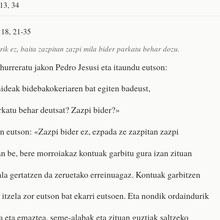
 13, 34
 18, 21-35
rik ez, baita zazpitan zazpi mila bider parkatu behar dozu.
hurreratu jakon Pedro Jesusi eta itaundu eutson:
nideak bidebakokeriaren bat egiten badeust,
rkatu behar deutsat? Zazpi bider?»
n eutson: «Zazpi bider ez, ezpada ze zazpitan zazpi
an be, bere morroiakaz kontuak garbitu gura izan zituan
la gertatzen da zeruetako erreinuagaz. Kontuak garbitzen
 itzela zor eutson bat ekarri eutsoen. Eta nondik ordaindurik
a eta emaztea, seme-alabak eta zituan guztiak saltzeko