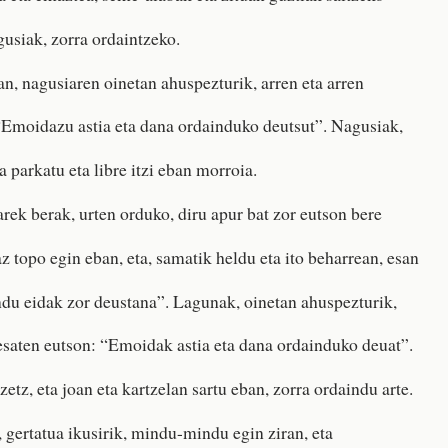
usiak, zorra ordaintzeko.
n, nagusiaren oinetan ahuspezturik, arren eta arren
“Emoidazu astia eta dana ordainduko deutsut”. Nagusiak,
a parkatu eta libre itzi eban morroia.
rek berak, urten orduko, diru apur bat zor eutson bere
 topo egin eban, eta, samatik heldu eta ito beharrean, esan
du eidak zor deustana”. Lagunak, oinetan ahuspezturik,
 esaten eutson: “Emoidak astia eta dana ordainduko deuat”.
etz, eta joan eta kartzelan sartu eban, zorra ordaindu arte.
 gertatua ikusirik, mindu-mindu egin ziran, eta