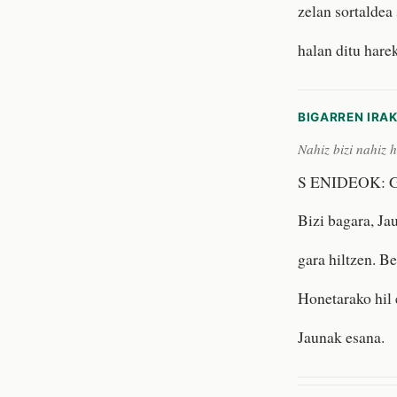
zelan sortaldea 
halan ditu hare
BIGARREN IRA
Nahiz bizi nahiz 
S ENIDEOK: Guta
Bizi bagara, Jau
gara hiltzen. Be
Honetarako hil 
Jaunak esana.