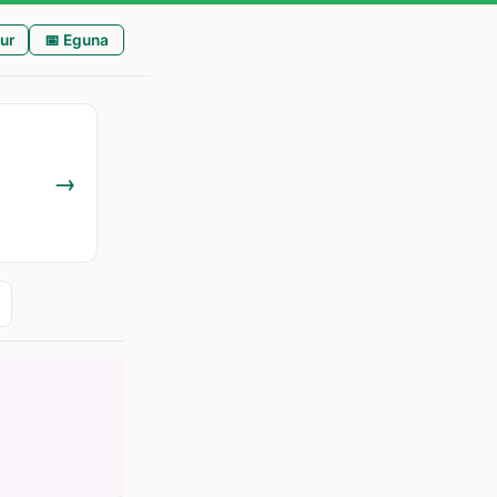
ur
📅 Eguna
→