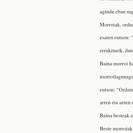
agindu eban nag
Morroiak, ordua
esaten eutson: 
errukiturik, dan
Baina morroi ha
morroilagunagaz
eutson: “Ordain
arren eta arren
Baina besteak ez
Beste morroiak,