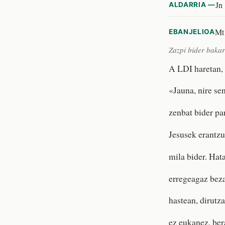
Jn
ALDARRIA —
Mt
EBANJELIOA
Zazpi bider bakar
A LDI haretan, 
«Jauna, nire se
zenbat bider pa
Jesusek erantzu
mila bider. Hat
erregeagaz beza
hastean, dirutza
ez eukanez, ber