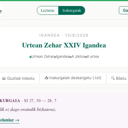
Lecturas
Irakurgaiak
Ga
IGANDEA · 13/9/2026
Urtean Zehar XXIV Igandea
Urtean Zehar
Igandea
A zikloa
II urtea
📥 Irakurgaiak deskargatu (.txt)
🔍 Bilatu
📖 Guztiak tolestu
AKURGAIA
·
SI 27, 30 — 28, 7
alik ez dago oraindik bizkaieraz.
telaniaz →