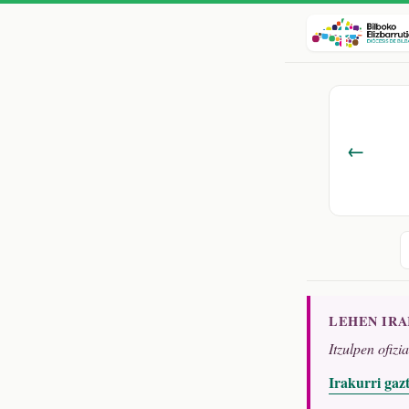
←
LEHEN IR
Itzulpen ofizi
Irakurri gaz