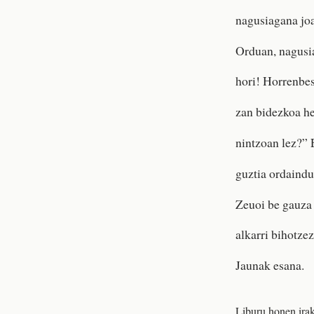
nagusiagana joa
Orduan, nagusia
hori! Horrenbes
zan bidezkoa he
nintzoan lez?” E
guztia ordaindu 
Zeuoi be gauza 
alkarri bihotze
Jaunak esana.
Liburu honen irak