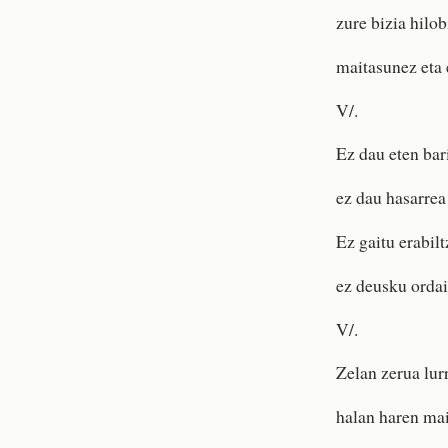
zure bizia hilob
maitasunez eta 
V/.
Ez dau eten bar
ez dau hasarrea
Ez gaitu erabil
ez deusku ordai
V/.
Zelan zerua lur
halan haren mai