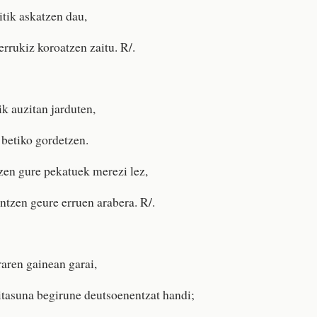
itik askatzen dau,
errukiz koroatzen zaitu. R/.
ik auzitan jarduten,
 betiko gordetzen.
tzen gure pekatuek merezi lez,
ntzen geure erruen arabera. R/.
raren gainean garai,
tasuna begirune deutsoenentzat handi;