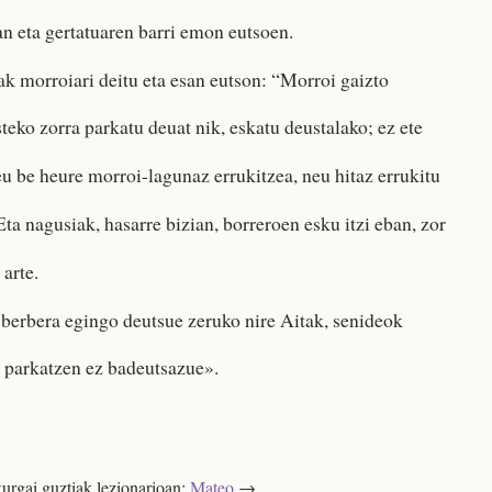
n eta gertatuaren barri emon eutsoen.
k morroiari deitu eta esan eutson: “Morroi gaizto
teko zorra parkatu deuat nik, eskatu deustalako; ez ete
u be heure morroi-lagunaz errukitzea, neu hitaz errukitu
ta nagusiak, hasarre bizian, borreroen esku itzi eban, zor
arte.
berbera egingo deutsue zeruko nire Aitak, senideok
z parkatzen ez badeutsazue».
urgai guztiak lezionarioan:
Mateo
→