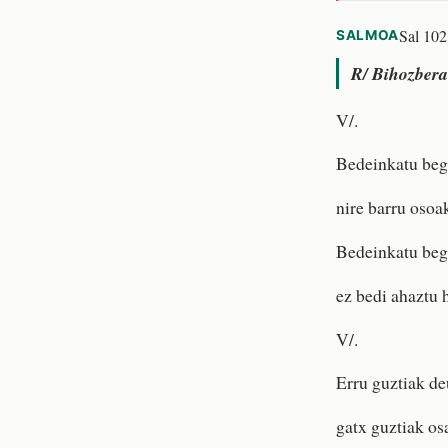
Sal 102
SALMOA
R/
Bihozbera 
V/.
Bedeinkatu begi
nire barru osoa
Bedeinkatu begi
ez bedi ahaztu 
V/.
Erru guztiak de
gatx guztiak os