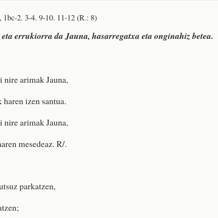
, 1bc-2. 3-4. 9-10. 11-12 (R.: 8)
eta errukiorra da Jauna, hasarregatxa eta onginahiz betea.
 nire arimak Jauna,
k haren izen santua.
 nire arimak Jauna,
haren mesedeaz. R/.
utsuz parkatzen,
atzen;