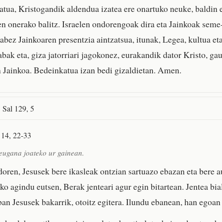
tua, Kristogandik aldendua izatea ere onartuko neuke, baldin e
n onerako balitz. Israelen ondorengoak dira eta Jainkoak seme-
abez Jainkoaren presentzia aintzatsua, itunak, Legea, kultua eta
abak eta, giza jatorriari jagokonez, eurakandik dator Kristo, ga
 Jainkoa. Bedeinkatua izan bedi gizaldietan. Amen.
 Sal 129, 5
 14, 22-33
eugana joateko ur gainean.
doren, Jesusek bere ikasleak ontzian sartuazo ebazan eta bere a
ko agindu eutsen, Berak jenteari agur egin bitartean. Jentea bia
an Jesusek bakarrik, otoitz egitera. Ilundu ebanean, han egoan