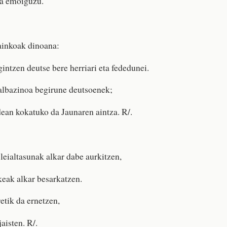
a emoiguzu.
ainkoak dinoana:
intzen deutse bere herriari eta fededunei.
albazinoa begirune deutsoenek;
ldean kokatuko da Jaunaren aintza. R/.
leialtasunak alkar dabe aurkitzen,
akeak alkar besarkatzen.
etik da ernetzen,
jaisten. R/.