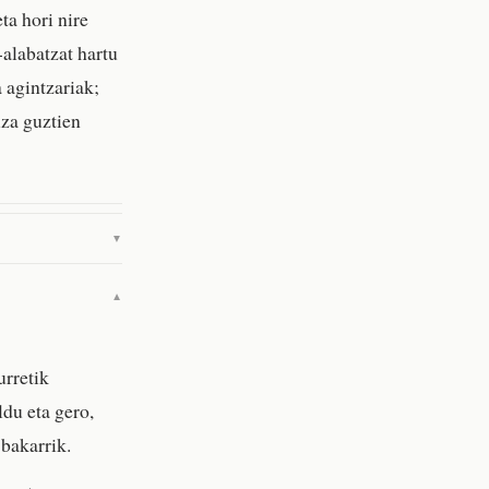
ta hori nire
alabatzat hartu
 agintzariak;
uza guztien
▼
▼
urretik
ldu eta gero,
 bakarrik.