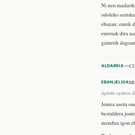
Ni neu madarika
odoleko senidee
ebazan; eurek d
eurenak dira as
gainetik dagoan
Cf.
ALDARRIA —
Mt
EBANJELIOA
Agindu egidazu Z
Jentea asetu on
bestaldera joate
mendira igon eb