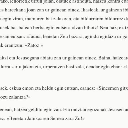
ko, lehorretik urrun joian, olatuek astinduta, haizea kontra eba
us hareekana joan zan ur gainean oinez. Ikasleak, ur gainean ibi
u egin ziran, mamuren bat zalakoan, eta bildurraren bildurrez d
susek bat-batean berba egin eutsen: «Izan bihotz! Neu naz; ez i
esan eutsan: «Jauna, benetan Zeu bazara, agindu egidazu ur g
ek erantzun: «Zatoz!»
aitsi eta Jesusegana abiatu zan ur gainean oinez. Baina, haizear
durra sartu jakon eta, urperatzen hasi zala, deadar egin eban: «
sek, eskua emon eta heldu egin eutsan, esanez: «Sinesmen gitx
dozu zalantza?»
enean, haizea gelditu egin zan. Eta ontzian egozanak Jesusen 
anez: «Benetan Jainkoaren Semea zara Zu!»