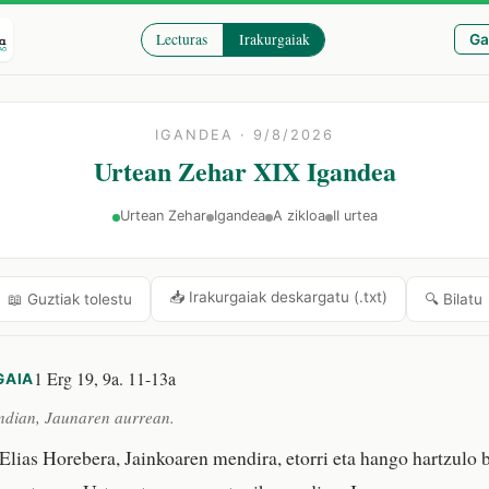
Lecturas
Irakurgaiak
Ga
IGANDEA · 9/8/2026
Urtean Zehar XIX Igandea
Urtean Zehar
Igandea
A zikloa
II urtea
📥 Irakurgaiak deskargatu (.txt)
🔍 Bilatu
📖 Guztiak tolestu
1 Erg 19, 9a. 11-13a
GAIA
ndian, Jaunaren aurrean.
Elias Horebera, Jainkoaren mendira, etorri eta hango hartzulo b