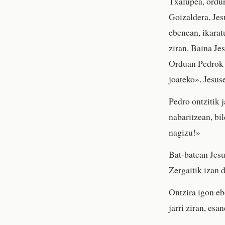
Txalupea, ordura
Goizaldera, Jes
ebenean, ikarat
ziran. Baina Je
Orduan Pedrok 
joateko». Jesus
Pedro ontzitik j
nabaritzean, bil
nagizu!»
Bat-batean Jesu
Zergaitik izan 
Ontzira igon eb
jarri ziran, es