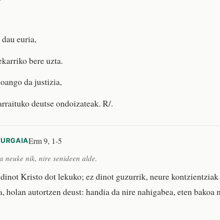
dau euria,
ekarriko bere uzta.
oango da justizia,
arraituko deutse ondoizateak. R/.
Erm 9, 1-5
KURGAIA
 neuke nik, nire senideen alde.
inot Kristo dot lekuko; ez dinot guzurrik, neure kontzientziak 
a, holan autortzen deust: handia da nire nahigabea, eten bakoa 