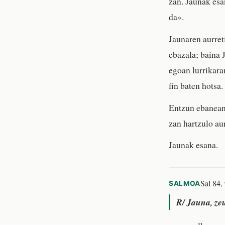
zan. Jaunak esa
da».
Jaunaren aurret
ebazala; baina 
egoan lurrikara
fin baten hotsa.
Entzun ebanean,
zan hartzulo au
Jaunak esana.
Sal 84,
SALMOA
R/
Jauna, zeu