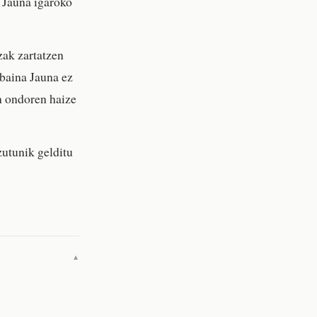
 Jauna igaroko
zak zartatzen
 baina Jauna ez
n ondoren haize
zutunik gelditu
▼