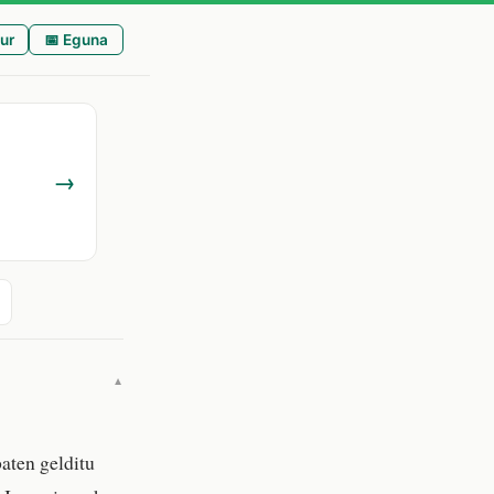
ur
📅 Eguna
→
▼
aten gelditu