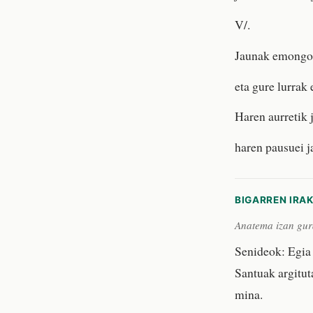
V/.
Jaunak emongo 
eta gure lurrak 
Haren aurretik j
haren pausuei j
BIGARREN IRA
Anatema izan gura
Senideok: Egia d
Santuak argitut
mina.