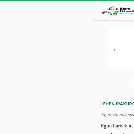
←
LEHEN IRAKUR
Zagoz zutunik me
Egun hareetan, 