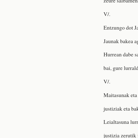
zeure salbamen
V/.
Entzungo dot J
Jaunak bakea ag
Hurrean dabe s
bai, gure lurra
V/.
Maitasunak eta 
justiziak eta b
Leialtasuna lurr
justizia zerutik 