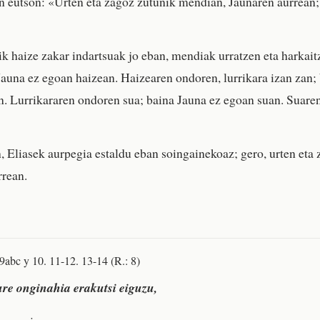
n eutson: «Urten eta zagoz zutunik mendian, Jaunaren aurrean;
ik haize zakar indartsuak jo eban, mendiak urratzen eta harkait
Jauna ez egoan haizean. Haizearen ondoren, lurrikara izan zan;
n. Lurrikararen ondoren sua; baina Jauna ez egoan suan. Suare
 Eliasek aurpegia estaldu eban soingainekoaz; gero, urten eta 
rrean.
 9abc y 10. 11-12. 13-14 (R.: 8)
re onginahia erakutsi eiguzu,