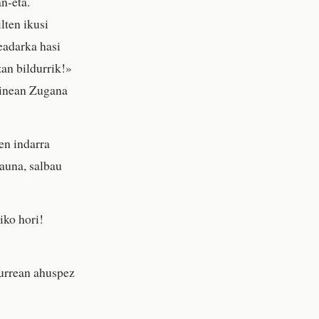
n-eta.
lten ikusi
eadarka hasi
zan bildurrik!»
ainean Zugana
en indarra
Jauna, salbau
iko hori!
aurrean ahuspez