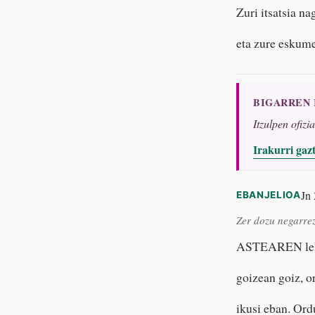
Zuri itsatsia na
eta zure eskume
BIGARREN
Itzulpen ofizi
Irakurri gaz
Jn 
EBANJELIOA
Zer dozu negarre
ASTEAREN lehe
goizean goiz, or
ikusi eban. Or