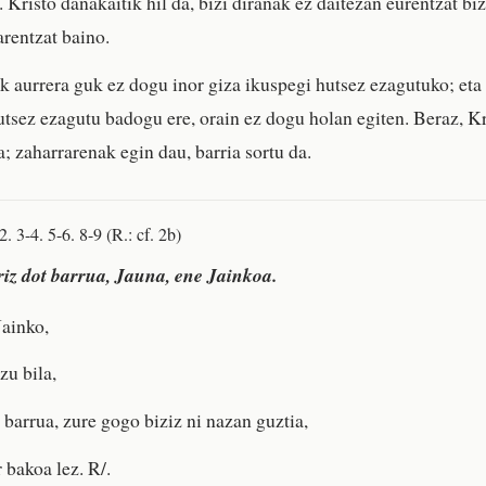
. Kristo danakaitik hil da, bizi diranak ez daitezan eurentzat biz
arentzat baino.
 aurrera guk ez dogu inor giza ikuspegi hutsez ezagutuko; eta 
utsez ezagutu badogu ere, orain ez dogu holan egiten. Beraz, K
a; zaharrarenak egin dau, barria sortu da.
2. 3-4. 5-6. 8-9 (R.: cf. 2b)
iz dot barrua, Jauna, ene Jainkoa.
Jainko,
zu bila,
 barrua, zure gogo biziz ni nazan guztia,
r bakoa lez. R/.