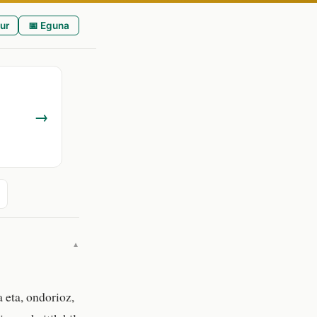
ur
📅 Eguna
→
▼
 eta, ondorioz,