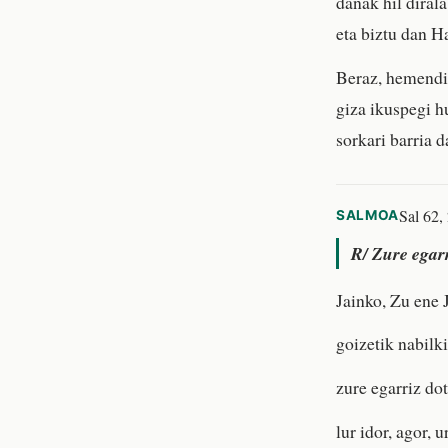
danak hil dirala
eta biztu dan H
Beraz, hemendik
giza ikuspegi h
sorkari barria d
Sal 62, 
SALMOA
R/
Zure egarr
Jainko, Zu ene 
goizetik nabilki
zure egarriz dot
lur idor, agor, u