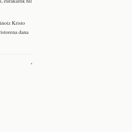
i, eurakaitik hil
inoiz Kristo
ristorena dana
▼