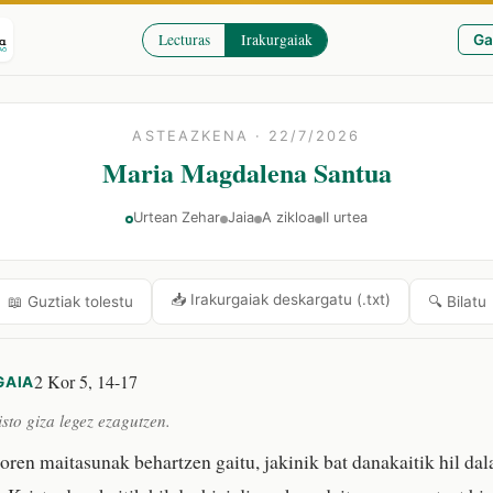
Lecturas
Irakurgaiak
Ga
ASTEAZKENA · 22/7/2026
Maria Magdalena Santua
Urtean Zehar
Jaia
A zikloa
II urtea
📥 Irakurgaiak deskargatu (.txt)
🔍 Bilatu
📖 Guztiak tolestu
2 Kor 5, 14-17
GAIA
sto giza legez ezagutzen.
oren maitasunak behartzen gaitu, jakinik bat danakaitik hil dala