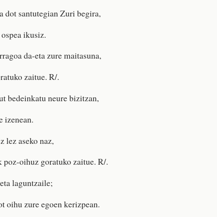
 dot santutegian Zuri begira,
 ospea ikusiz.
rragoa da-eta zure maitasuna,
ratuko zaitue. R/.
ut bedeinkatu neure bizitzan,
e izenean.
z lez aseko naz,
k poz-oihuz goratuko zaitue. R/.
eta laguntzaile;
t oihu zure egoen kerizpean.