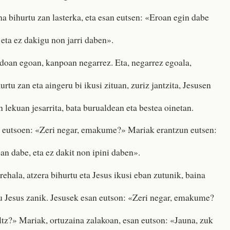
na bihurtu zan lasterka, eta esan eutsen: «Eroan egin dabe
 eta ez dakigu non jarri daben».
doan egoan, kanpoan negarrez. Eta, negarrez egoala,
rtu zan eta aingeru bi ikusi zituan, zuriz jantzita, Jesusen
 lekuan jesarrita, bata burualdean eta bestea oinetan.
 eutsoen: «Zeri negar, emakume?» Mariak erantzun eutsen:
an dabe, eta ez dakit non ipini daben».
rehala, atzera bihurtu eta Jesus ikusi eban zutunik, baina
u Jesus zanik. Jesusek esan eutson: «Zeri negar, emakume?
ltz?» Mariak, ortuzaina zalakoan, esan eutson: «Jauna, zuk