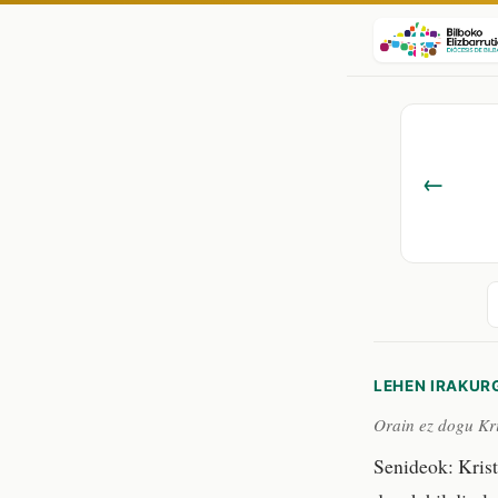
←
LEHEN IRAKUR
Orain ez dogu Kri
Senideok: Krist