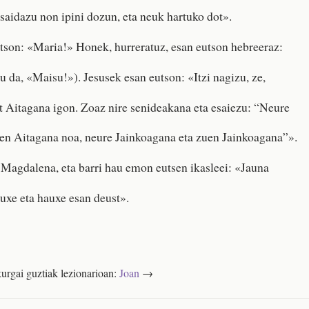
saidazu non ipini dozun, eta neuk hartuko dot».
tson: «Maria!» Honek, hurreratuz, esan eutson hebreeraz:
 da, «Maisu!»). Jesusek esan eutson: «Itzi nagizu, ze,
t Aitagana igon. Zoaz nire senideakana eta esaiezu: “Neure
en Aitagana noa, neure Jainkoagana eta zuen Jainkoagana”».
Magdalena, eta barri hau emon eutsen ikasleei: «Jauna
auxe eta hauxe esan deust».
urgai guztiak lezionarioan:
Joan
→