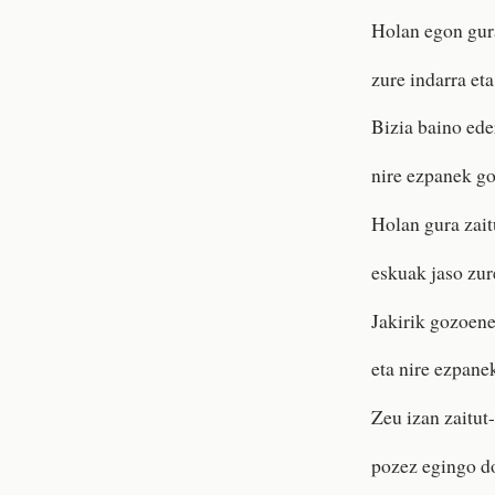
Holan egon gura
zure indarra eta
Bizia baino ede
nire ezpanek go
Holan gura zait
eskuak jaso zur
Jakirik gozoene
eta nire ezpane
Zeu izan zaitut-
pozez egingo do