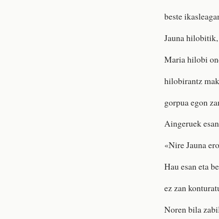
beste ikasleaga
Jauna hilobitik,
Maria hilobi on
hilobirantz maku
gorpua egon zan
Aingeruek esan
«Nire Jauna ero
Hau esan eta be
ez zan konturat
Noren bila zabi