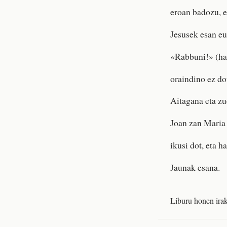
eroan badozu, e
Jesusek esan eu
«Rabbuni!» (hau
oraindino ez do
Aitagana eta zu
Joan zan Maria 
ikusi dot, eta h
Jaunak esana.
Liburu honen irak