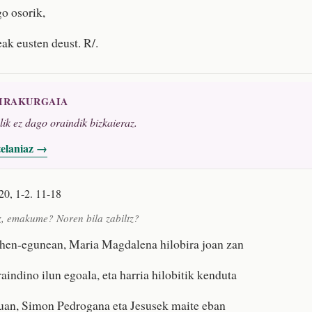
go osorik,
ak eusten deust. R/.
 IRAKURGAIA
alik ez dago oraindik bizkaieraz.
telaniaz →
20, 1-2. 11-18
z, emakume? Noren bila zabiltz?
n-egunean, Maria Magdalena hilobira joan zan
aindino ilun egoala, eta harria hilobitik kenduta
duan, Simon Pedrogana eta Jesusek maite eban