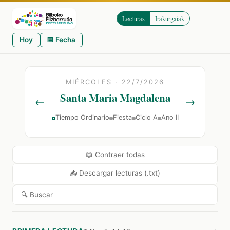
Lecturas
Irakurgaiak
Hoy
📅 Fecha
MIÉRCOLES · 22/7/2026
Santa Maria Magdalena
←
→
Tiempo Ordinario
Fiesta
Ciclo A
Ano II
📖 Contraer todas
📥 Descargar lecturas (.txt)
🔍 Buscar