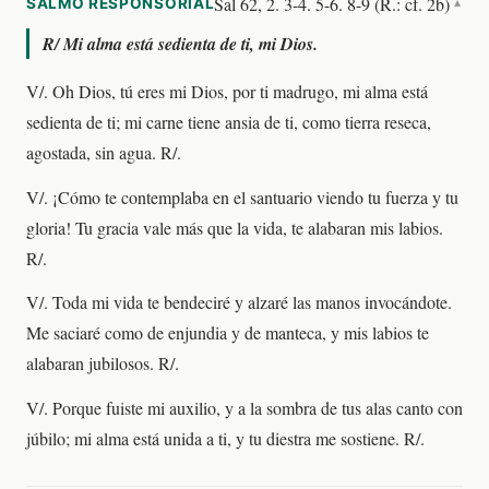
Sal 62, 2. 3-4. 5-6. 8-9 (R.: cf. 2b)
SALMO RESPONSORIAL
▼
R/
Mi alma está sedienta de ti, mi Dios.
V/. Oh Dios, tú eres mi Dios, por ti madrugo, mi alma está
sedienta de ti; mi carne tiene ansia de ti, como tierra reseca,
agostada, sin agua. R/.
V/. ¡Cómo te contemplaba en el santuario viendo tu fuerza y tu
gloria! Tu gracia vale más que la vida, te alabaran mis labios.
R/.
V/. Toda mi vida te bendeciré y alzaré las manos invocándote.
Me saciaré como de enjundia y de manteca, y mis labios te
alabaran jubilosos. R/.
V/. Porque fuiste mi auxilio, y a la sombra de tus alas canto con
júbilo; mi alma está unida a ti, y tu diestra me sostiene. R/.