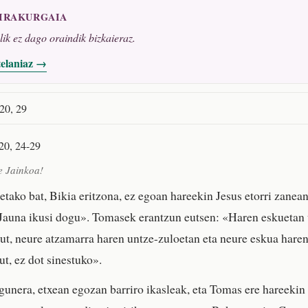
 IRAKURGAIA
alik ez dago oraindik bizkaieraz.
telaniaz →
 20, 29
20, 24-29
e Jainkoa!
ako bat, Bikia eritzona, ez egoan hareekin Jesus etorri zanean
«Jauna ikusi dogu». Tomasek erantzun eutsen: «Haren eskuetan
tut, neure atzamarra haren untze-zuloetan eta neure eskua hare
ut, ez dot sinestuko».
gunera, etxean egozan barriro ikasleak, eta Tomas ere hareekin 