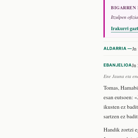
BIGARREN
Itzulpen ofizi
Irakurri gaz
Jn
ALDARRIA —
Jn 
EBANJELIOA
Ene Jauna eta en
Tomas, Hamabiet
esan eutsoen: 
ikusten ez badi
sartzen ez badit
Handik zortzi e