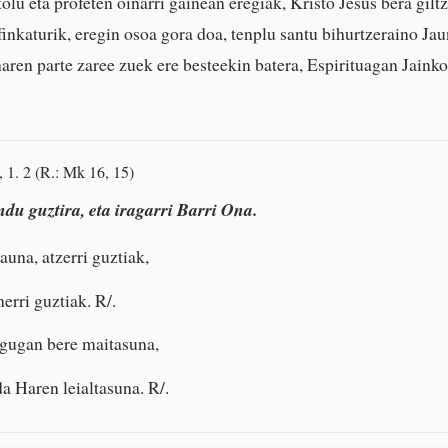
olu eta profeten oinarri gainean eregiak, Kristo Jesus bera giltz
nkaturik, eregin osoa gora doa, tenplu santu bihurtzeraino Ja
ren parte zaree zuek ere besteekin batera, Espirituagan Jainko
, 1. 2 (R.: Mk 16, 15)
u guztira, eta iragarri Barri Ona.
auna, atzerri guztiak,
herri guztiak. R/.
 gugan bere maitasuna,
da Haren leialtasuna. R/.