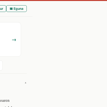
ur
📅 Eguna
→
▼
koaren