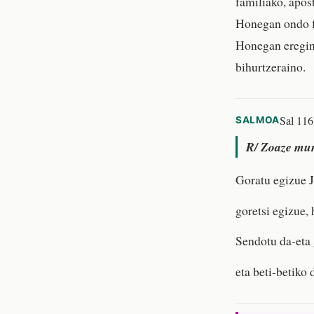
familiako, apost
Honegan ondo fi
Honegan eregina
bihurtzeraino.
Sal 116
SALMOA
R/
Zoaze mund
Goratu egizue J
goretsi egizue, 
Sendotu da-eta
eta beti-betiko 