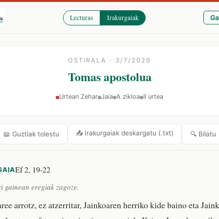
Lecturas
Irakurgaiak
Ga
OSTIRALA · 3/7/2026
Tomas apostolua
Urtean Zehar
Jaia
A zikloa
II urtea
📥 Irakurgaiak deskargatu (.txt)
🔍 Bilatu
📖 Guztiak tolestu
Ef 2, 19-22
GAIA
i gainean eregiak zagoze.
ee arrotz, ez atzerritar, Jainkoaren herriko kide baino eta Jain