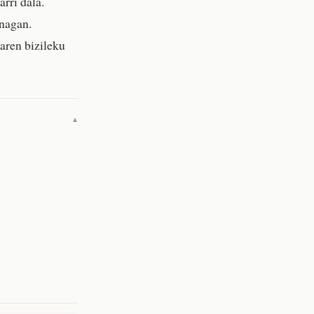
arri dala.
unagan.
aren bizileku
▼