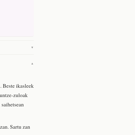
▼
▼
. Beste ikasleek
 untze-zuloak
n saihetsean
zan. Sartu zan