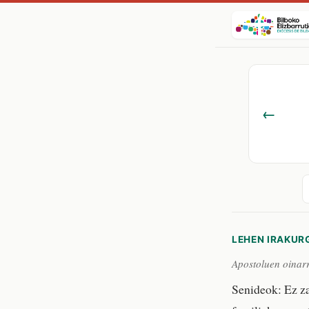
←
LEHEN IRAKUR
Apostoluen oinarr
Senideok: Ez zar