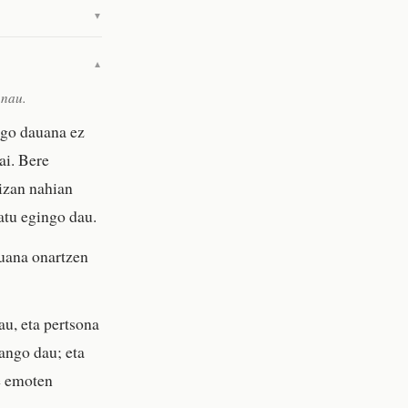
▼
▼
 nau.
ago dauana ez
ai. Bere
 izan nahian
atu egingo dau.
uana onartzen
au, eta pertsona
ango dau; eta
re emoten