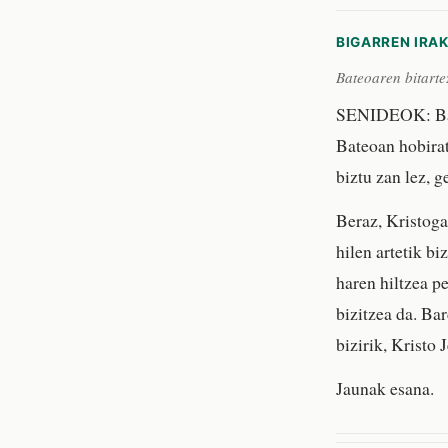
BIGARREN IRA
Bateoaren bitarte
SENIDEOK: Bate
Bateoan hobirat
biztu zan lez, g
Beraz, Kristoga
hilen artetik bi
haren hiltzea pe
bizitzea da. Ba
bizirik, Kristo 
Jaunak esana.