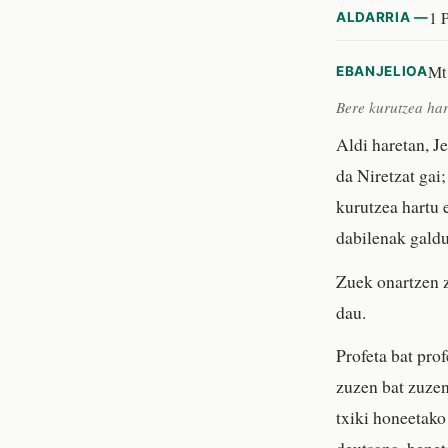
1 P
ALDARRIA —
Mt
EBANJELIOA
Bere kurutzea har
Aldi haretan, J
da Niretzat gai
kurutzea hartu e
dabilenak galdu
Zuek onartzen z
dau.
Profeta bat pro
zuzen bat zuzen
txiki honeetako 