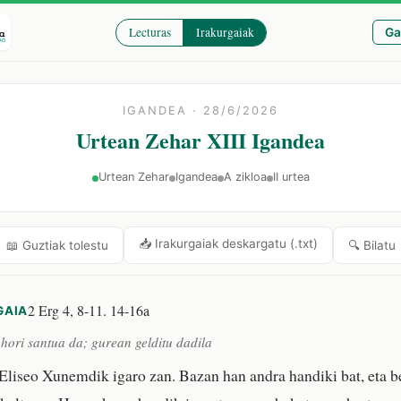
Lecturas
Irakurgaiak
Ga
IGANDEA · 28/6/2026
Urtean Zehar XIII Igandea
Urtean Zehar
Igandea
A zikloa
II urtea
📥 Irakurgaiak deskargatu (.txt)
🔍 Bilatu
📖 Guztiak tolestu
2 Erg 4, 8-11. 14-16a
GAIA
hori santua da; gurean gelditu dadila
liseo Xunemdik igaro zan. Bazan han andra handiki bat, eta be