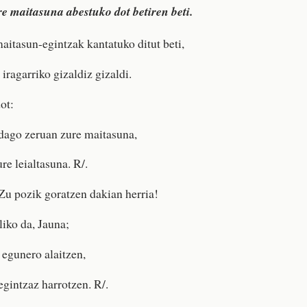
e maitasuna abestuko dot betiren beti.
maitasun-egintzak kantatuko ditut beti,
 iragarriko gizaldiz gizaldi.
ot:
 dago zeruan zure maitasuna,
re leialtasuna. R/.
Zu pozik goratzen dakian herria!
liko da, Jauna;
 egunero alaitzen,
egintzaz harrotzen. R/.