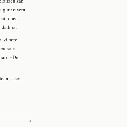
elditzen zan
t gure etxera
bat; ohea,
u dadin».
hazi bere
 eutson:
iari: «Dei
tean, sasoi
▼