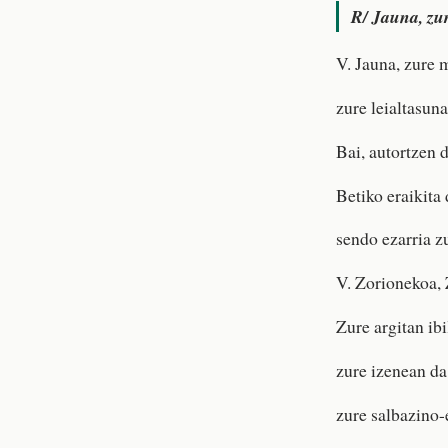
R/
Jauna, zur
V. Jauna, zure 
zure leialtasuna
Bai, autortzen d
Betiko eraikita
sendo ezarria zu
V. Zorionekoa, 
Zure argitan ibi
zure izenean da
zure salbazino-