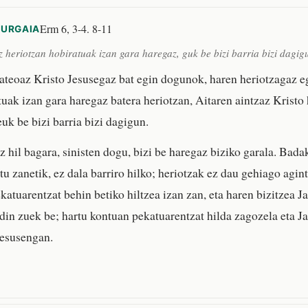
Erm 6, 3-4. 8-11
KURGAIA
z heriotzan hobiratuak izan gara haregaz, guk be bizi barria bizi dagig
oaz Kristo Jesusegaz bat egin dogunok, haren heriotzagaz eg
uak izan gara haregaz batera heriotzan, Aitaren aintzaz Kristo h
euk be bizi barria bizi dagigun.
z hil bagara, sinisten dogu, bizi be haregaz biziko garala. Bada
ztu zanetik, ez dala barriro hilko; heriotzak ez dau gehiago agin
katuarentzat behin betiko hiltzea izan zan, eta haren bizitzea J
rdin zuek be; hartu kontuan pekatuarentzat hilda zagozela eta J
Jesusengan.