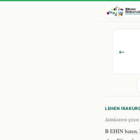
←
LEHEN IRAKUR
Jainkoaren gizon 
B EHIN baten, E