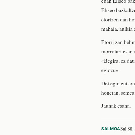
eban Eliseo baz
Eliseo bazkaltz
etortzen dan ho
mahaia, aulkia 
Etorri zan behin
morroiari esan 
«Begira, ez dau
egiozu».
Dei egin eutson
honetan, semea
Jaunak esana.
Sal 88,
SALMOA