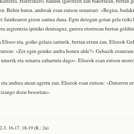
kaltzera. Harrezkero, handik igarotzen zan bakotxean, bertan g
en. Behin baten, andreak esan eutson senarrari: «Begira, badaki
ri Jainkoaren gizon santua dana. Egin deiogun goian gela txiki 
eta argiontzia ipiniko deutsaguz, gurera etortzean bertan geldit
 Eliseo eta, goiko gelara sarturik, bertan etzun zan. Eliseok Ge
eutson: «Zer egin geinke andra honen alde?» Gehazik erantzun
 umerik eta senarra zahartuta dago». Eliseok esan eutson morro
 eta andrea atean agertu zan. Eliseok esan eutson: «Datorren ur
 izango dozu besoetan».
 2-3. 16-17. 18-19 (R.: 2a)