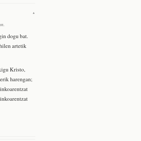
▼
un.
in dogu bat.
ilen artetik
kigu Kristo,
terik harengan;
ainkoarentzat
ainkoarentzat