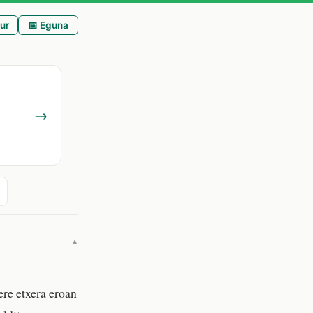
ur
📅 Eguna
→
▼
re etxera eroan