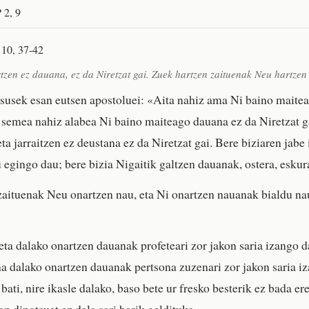
 2, 9
 10, 37-42
tzen ez dauana, ez da Niretzat gai. Zuek hartzen zaituenak Neu hartzen
esusek esan eutsen apostoluei: «Aita nahiz ama Ni baino maite
; semea nahiz alabea Ni baino maiteago dauana ez da Niretzat g
ta jarraitzen ez deustana ez da Niretzat gai. Bere biziaren jabe
 egingo dau; bere bizia Nigaitik galtzen dauanak, ostera, eskur
aituenak Neu onartzen nau, eta Ni onartzen nauanak bialdu na
feta dalako onartzen dauanak profeteari zor jakon saria izango d
a dalako onartzen dauanak pertsona zuzenari zor jakon saria iz
bati, nire ikasle dalako, baso bete ur fresko besterik ez bada e