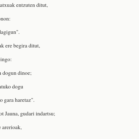
txuak entzuten ditut,
onon:
dagigun".
k ere begira ditut,
gingo:
 dogun dinoe;
atuko dogu
 gara haretaz".
t Jauna, gudari indartsu;
e arerioak,