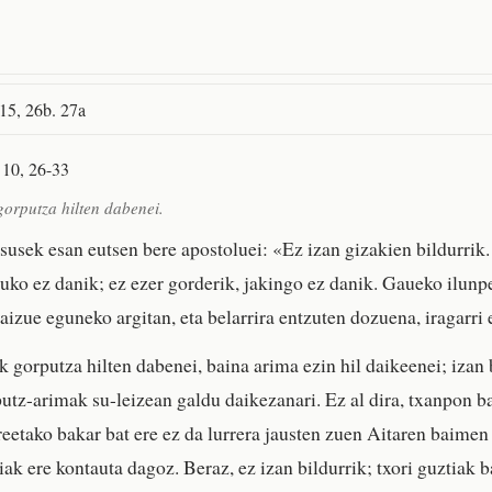
 15, 26b. 27a
 10, 26-33
gorputza hilten dabenei.
esusek esan eutsen bere apostoluei: «Ez izan gizakien bildurrik.
tuko ez danik; ez ezer gorderik, jakingo ez danik. Gaueko ilunp
izue eguneko argitan, eta belarrira entzuten dozuena, iragarri e
k gorputza hilten dabenei, baina arima ezin hil daikeenei; izan b
putz-arimak su-leizean galdu daikezanari. Ez al dira, txanpon b
areetako bakar bat ere ez da lurrera jausten zuen Aitaren baimen
iak ere kontauta dagoz. Beraz, ez izan bildurrik; txori guztiak 