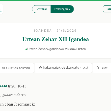
Lecturas
Irakurgaiak
Ga
IGANDEA · 21/6/2026
Urtean Zehar XII Igandea
Urtean Zehar
Igandea
A zikloa
II urtea
📥 Irakurgaiak deskargatu (.txt)
🔍 Bilatu
📖 Guztiak tolestu
Jr 20, 10-13
GAIA
 gudari indartsu.
in eban Jeremiasek: