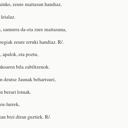
ainko, zeure maitasun handiaz,
leialaz.
, samurra da-eta zure maitasuna,
begiak zeure erruki handiaz. R/.
, apalok, eta poztu,
nkoaren bila zabiltzenok.
en deutse Jaunak behartsuei,
en berari lotuak.
ru-lurrek,
tan bizi diran guztiek. R/.