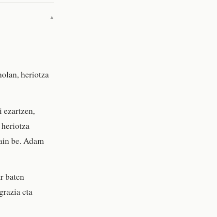
▼
olan, heriotza
 ezartzen,
 heriotza
gain be. Adam
r baten
grazia eta