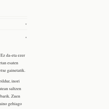
▼
▼
 Ez da-eta ezer
etan esaten
txe gainetatik.
ildur, inori
atean saltzen
 barik. Zuen
baino gehiago