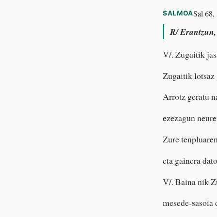
Sal 68,
SALMOA
R/
Erantzun, 
V/. Zugaitik jas
Zugaitik lotsaz 
Arrotz geratu n
ezezagun neure
Zure tenpluare
eta gainera dat
V/. Baina nik Zu
mesede-sasoia 