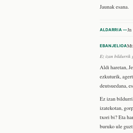
Jaunak esana.
Jn
ALDARRIA —
Mt
EBANJELIOA
Ez izan bildurrik 
Aldi haretan, J
ezkuturik, ager
deutsuedana, esa
Ez izan bildurri
izatekotan, gor
txori bi? Eta h
buruko ule guzt