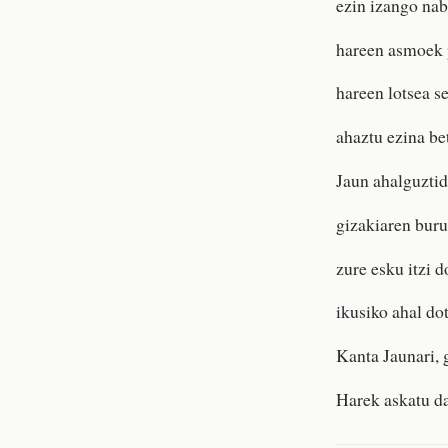
ezin izango nab
hareen asmoek 
hareen lotsea s
ahaztu ezina be
Jaun ahalguztid
gizakiaren buru
zure esku itzi d
ikusiko ahal do
Kanta Jaunari, 
Harek askatu da