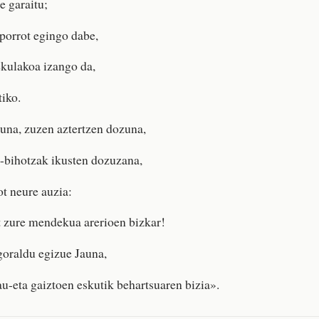
e garaitu;
porrot egingo dabe,
ekulakoa izango da,
tiko.
una, zuzen aztertzen dozuna,
-bihotzak ikusten dozuzana,
ot neure auzia:
t zure mendekua arerioen bizkar!
goraldu egizue Jauna,
u-eta gaiztoen eskutik behartsuaren bizia».