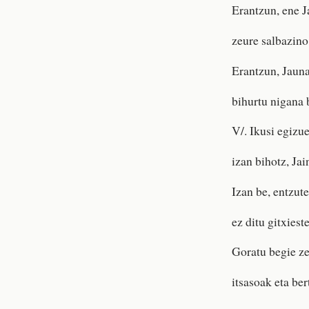
Erantzun, ene J
zeure salbazino 
Erantzun, Jauna
bihurtu nigana 
V/. Ikusi egizue
izan bihotz, Jai
Izan be, entzut
ez ditu gitxiest
Goratu begie ze
itsasoak eta ber