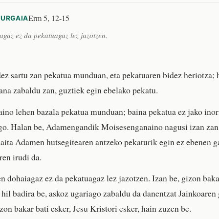
Erm 5, 12-15
KURGAIA
gaz ez da pekatuagaz lez jazotzen.
ez sartu zan pekatua munduan, eta pekatuaren bidez heriotza; h
ana zabaldu zan, guztiek egin ebelako pekatu.
aino lehen bazala pekatua munduan; baina pekatua ez jako inori
ago. Halan be, Adamengandik Moisesenganaino nagusi izan zan
baita Adamen hutsegitearen antzeko pekaturik egin ez ebenen 
ren irudi da.
n dohaiagaz ez da pekatuagaz lez jazotzen. Izan be, gizon baka
hil badira be, askoz ugariago zabaldu da danentzat Jainkoaren 
zon bakar bati esker, Jesu Kristori esker, hain zuzen be.