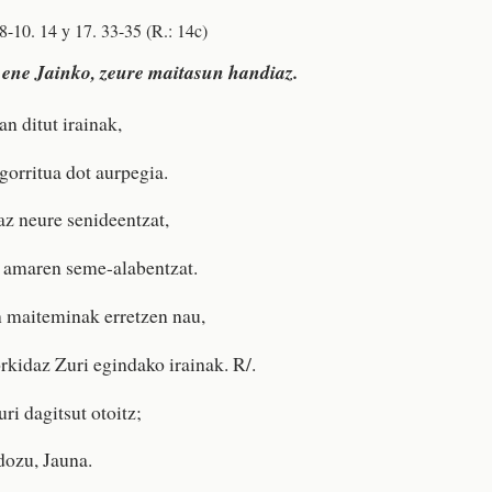
 8-10. 14 y 17. 33-35 (R.: 14c)
ene Jainko, zeure maitasun handiaz.
an ditut irainak,
gorritua dot aurpegia.
az neure senideentzat,
 amaren seme-alabentzat.
n maiteminak erretzen nau,
orkidaz Zuri egindako irainak. R/.
ri dagitsut otoitz;
dozu, Jauna.