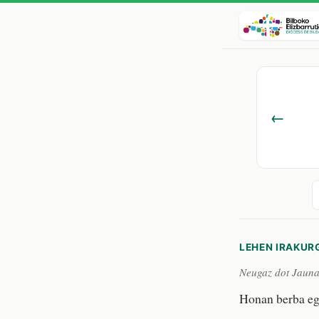
←
LEHEN IRAKUR
Neugaz dot Jauna,
Honan berba eg