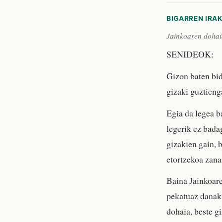
BIGARREN IRA
Jainkoaren dohaia
SENIDEOK:
Gizon baten bid
gizaki guztieng
Egia da legea b
legerik ez bad
gizakien gain, 
etortzekoa zana
Baina Jainkoare
pekatuaz danak 
dohaia, beste gi