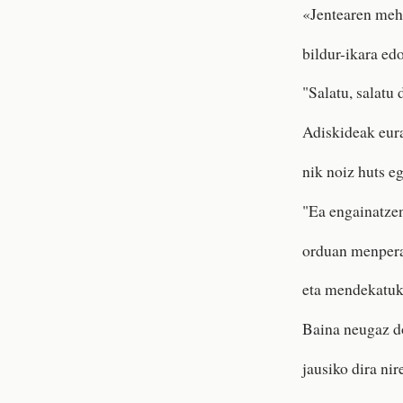
«Jentearen meha
bildur-ikara ed
"Salatu, salatu 
Adiskideak eura
nik noiz huts e
"Ea engainatzen
orduan menper
eta mendekatuko
Baina neugaz do
jausiko dira nir