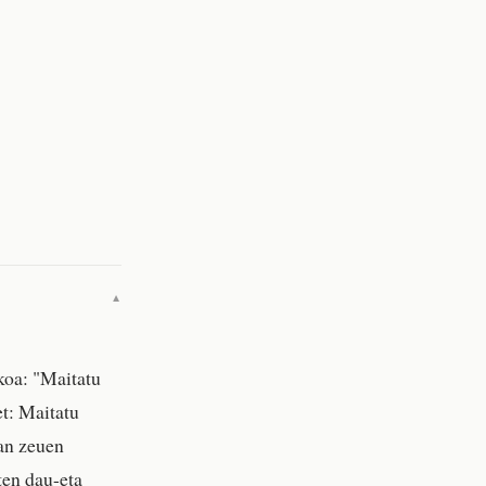
▼
koa: "Maitatu
et: Maitatu
oan zeuen
ten dau-eta