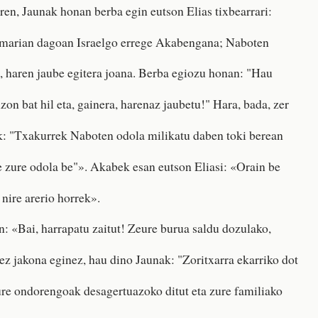
n, Jaunak honan berba egin eutson Elias tixbearrari:
amarian dagoan Israelgo errege Akabengana; Naboten
 haren jaube egitera joana. Berba egiozu honan: "Hau
zon bat hil eta, gainera, harenaz jaubetu!" Hara, bada, zer
k: "Txakurrek Naboten odola milikatu daben toki berean
 zure odola be"». Akabek esan eutson Eliasi: «Orain be
 nire arerio horrek».
n: «Bai, harrapatu zaitut! Zeure burua saldu dozulako,
 ez jakona eginez, hau dino Jaunak: "Zoritxarra ekarriko dot
ure ondorengoak desagertuazoko ditut eta zure familiako