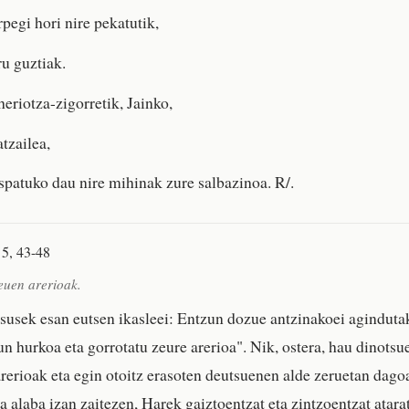
pegi hori nire pekatutik,
ru guztiak.
eriotza-zigorretik, Jainko,
tzailea,
spatuko dau nire mihinak zure salbazinoa. R/.
 5, 43-48
euen arerioak.
esusek esan eutsen ikasleei: Entzun dozue antzinakoei aginduta
un hurkoa eta gorrotatu zeure arerioa". Nik, ostera, hau dinotsu
rerioak eta egin otoitz erasoten deutsuenen alde zeruetan dag
a alaba izan zaitezen, Harek gaiztoentzat eta zintzoentzat atara