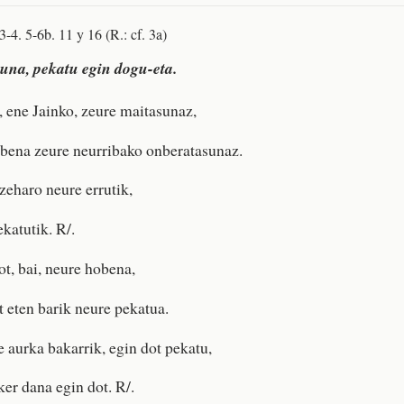
3-4. 5-6b. 11 y 16 (R.: cf. 3a)
una, pekatu egin dogu-eta.
z, ene Jainko, zeure maitasunaz,
obena zeure neurribako onberatasunaz.
zeharo neure errutik,
katutik. R/.
ot, bai, neure hobena,
t eten barik neure pekatua.
e aurka bakarrik, egin dot pekatu,
ker dana egin dot. R/.