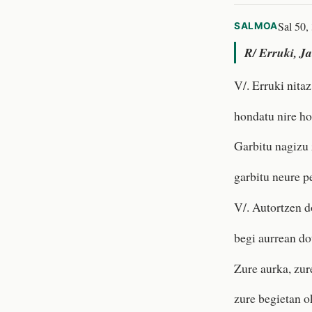
Sal 50, 
SALMOA
R/
Erruki, Ja
V/. Erruki nita
hondatu nire h
Garbitu nagizu 
garbitu neure pe
V/. Autortzen d
begi aurrean do
Zure aurka, zur
zure begietan o