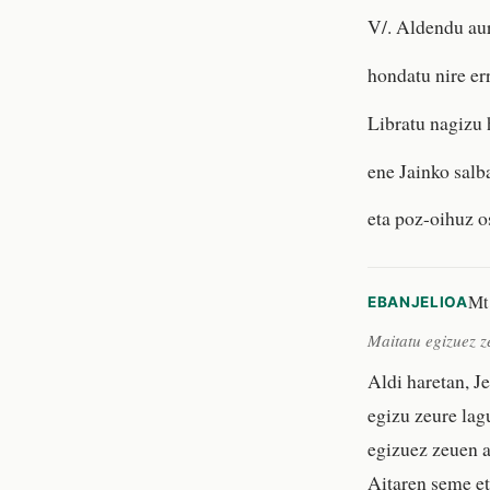
V/. Aldendu aur
hondatu nire er
Libratu nagizu h
ene Jainko salba
eta poz-oihuz o
Mt
EBANJELIOA
Maitatu egizuez z
Aldi haretan, J
egizu zeure lag
egizuez zeuen a
Aitaren seme et