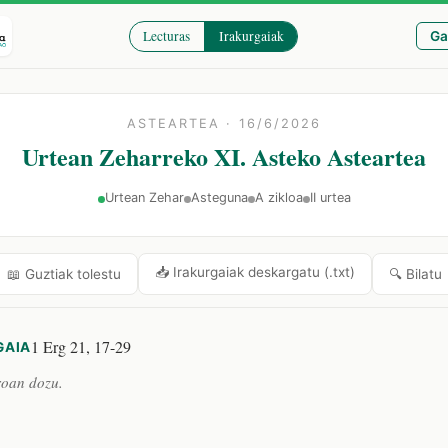
Lecturas
Irakurgaiak
Ga
ASTEARTEA · 16/6/2026
Urtean Zeharreko XI. Asteko Asteartea
Urtean Zehar
Asteguna
A zikloa
II urtea
📥 Irakurgaiak deskargatu (.txt)
🔍 Bilatu
📖 Guztiak tolestu
1 Erg 21, 17-29
GAIA
roan dozu.