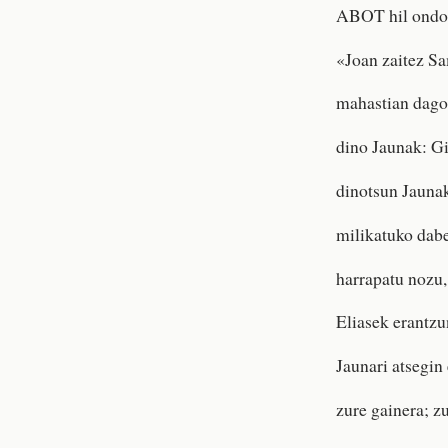
ABOT hil ondore
«Joan zaitez S
mahastian dago,
dino Jaunak: Gi
dinotsun Jauna
milikatuko dabe
harrapatu nozu,
Eliasek erantzu
Jaunari atsegin
zure gainera; z