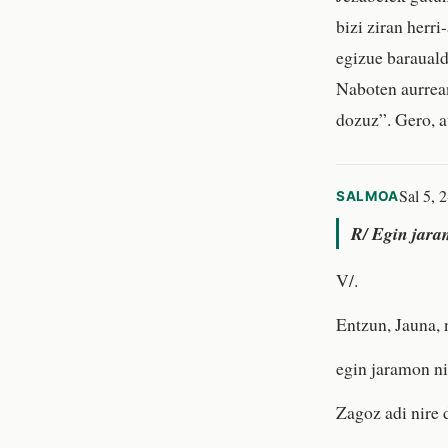
bizi ziran herr
egizue baraualdi
Naboten aurrean
dozuz”. Gero, a
Sal 5, 
SALMOA
R/
Egin jaram
V/.
Entzun, Jauna, n
egin jaramon ni
Zagoz adi nire 