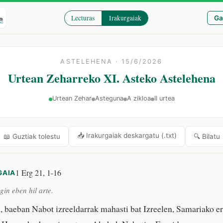
Lecturas
Irakurgaiak
Ga
ASTELEHENA · 15/6/2026
Urtean Zeharreko XI. Asteko Astelehena
Urtean Zehar
Asteguna
A zikloa
II urtea
📥 Irakurgaiak deskargatu (.txt)
🔍 Bilatu
📖 Guztiak tolestu
1 Erg 21, 1-16
GAIA
gin eben hil arte.
, baeban Nabot izreeldarrak mahasti bat Izreelen, Samariako 