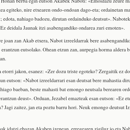
. Honan berba egin eutson Akabek Naboti: «Emoidazu zeure ma
zea egiteko, nire etxearen ondo-ondoan dago-eta; ordainetan m
 edota, nahiago badozu, dirutan ordainduko deutsut». Nabotek
Ez deidala Jaunak itzi asabengandiko ondarea zuri emoten».
rre joan zan Akab etxera, Nabot izreeldarrak bere asabengandik
erantzun eutsolako. Ohean etzun zan, aurpegia horma aldera bi
an.
 etorri jakon, esanez: «Zer dozu triste egoteko? Zergaitik ez d
un eutson: «Nabot izreeldarrari esan deutsat bere mahastia diru
ahiago baeban, beste mahasti bat emongo neutsala berearen ord
 erantzun deust». Orduan, Jezabel emazteak esan eutson: «Ez ete
a? Jagi zaitez, jan eta poztu barru hori. Neuk emongo deutsut 
ak idatzi ebazan Akaben izenean, erregearen zigiluz jo eta Na