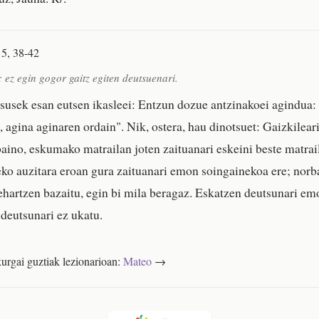
 5, 38-42
: ez egin gogor gaitz egiten deutsuenari.
esusek esan eutsen ikasleei: Entzun dozue antzinakoei agindua:
, agina aginaren ordain". Nik, ostera, hau dinotsuet: Gaizkilear
 baino, eskumako matrailan joten zaituanari eskeini beste matrai
ko auzitara eroan gura zaituanari emon soingainekoa ere; norb
ehartzen bazaitu, egin bi mila beragaz. Eskatzen deutsunari emo
 deutsunari ez ukatu.
urgai guztiak lezionarioan:
Mateo
→