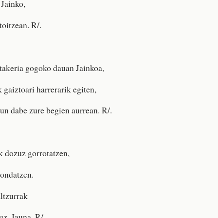
 Jainko,
toitzean. R/.
takeria gogoko dauan Jainkoa,
 gaiztoari harrerarik egiten,
aun dabe zure begien aurrean. R/.
k dozuz gorrotatzen,
hondatzen.
altzurrak
uz, Jauna. R/.