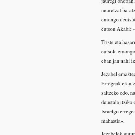
jauregi ondoan
neuretzat barat
emongo deutsut;
eutson Akabi: «
Triste eta hasa
eutsola emongo 
eban jan nahi iz
Jezabel emaztea
Erregeak erantz
saltzeko edo, n
deustala itziko
Israelgo errege
mahastia».
Jezabelek gutun