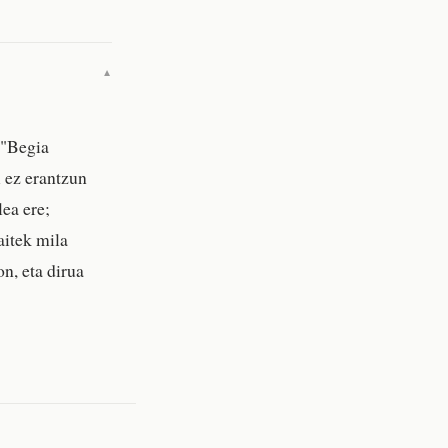
▼
 "Begia
i ez erantzun
lea ere;
aitek mila
n, eta dirua