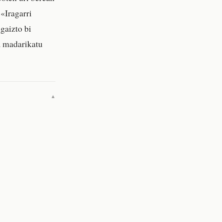
 «Iragarri
gaizto bi
a madarikatu
▼