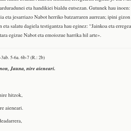
i-arduradunei eta handikiei bialdu eutsezan. Gutunek hau inoen:
a eta jesarriazo Nabot herriko batzarraren aurrean; ipini gizon 
 eta salatu dagiela testigantza hau eginez: “Jainkoa eta errege
tara egizue Nabot eta emoiozue harrika hil arte».
2-3ab. 5-6a. 6b-7 (R.: 2b)
on, Jauna, nire aieneari.
ire hitzok,
re aieneari.
deadarrera,