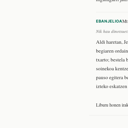
Mt
EBANJELIOA
Nik hau dinotsuet
Aldi haretan, J
begiaren ordain
txarto; bestela
soinekoa kentze
pauso egitera b
izteko eskatzen
Liburu honen irak