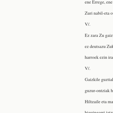
ene Errege, ene
Zuri nabil-eta o
V/.
Ez zara Zu gaiz
ez deutsazu Zuk
harroek ezin ir
V/.
Gaizkile guztia
guzur-ontziak 
Hiltzaile eta m
higuingarri jatz