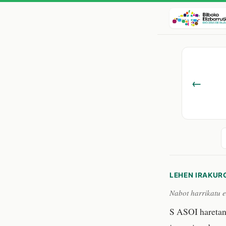
←
LEHEN IRAKUR
Nabot harrikatu e
S ASOI haretan