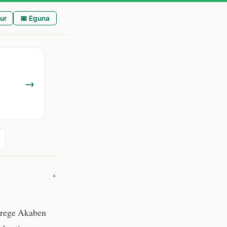
ur
📅 Eguna
→
▼
errege Akaben