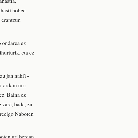
hastia,
ahasti hobea
 erantzun
o ondarea ez
hurturik, eta ez
ozu jan nahi?»
-ordain niri
ez. Baina ez
 zara, bada, zu
Izreelgo Naboten
boten uri berean