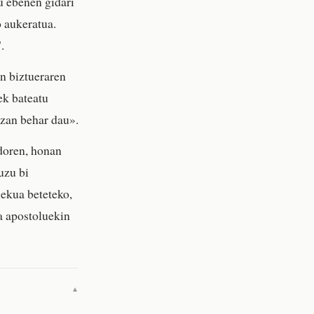
u ebenen gidari
o aukeratua.
.
en biztueraren
ek bateatu
izan behar dau».
ndoren, honan
uzu bi
lekua beteteko,
a apostoluekin
▼