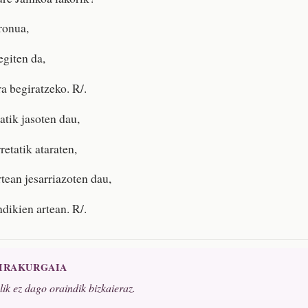
ronua,
egiten da,
ra begiratzeko. R/.
atik jasoten dau,
etatik ataraten,
rtean jesarriazoten dau,
dikien artean. R/.
 IRAKURGAIA
alik ez dago oraindik bizkaieraz.