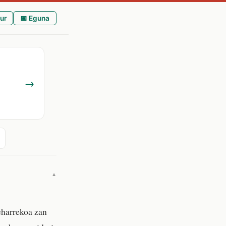
ur
📅 Eguna
→
▼
eharrekoa zan