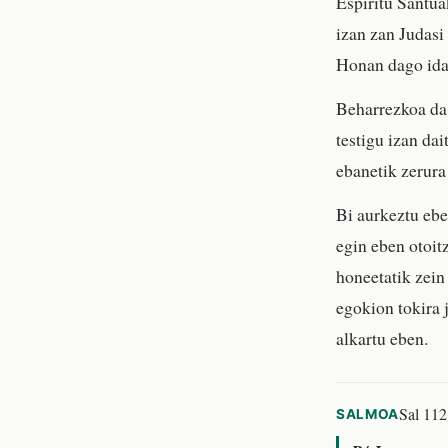
Espiritu Santua
izan zan Judasi
Honan dago idat
Beharrezkoa da,
testigu izan dai
ebanetik zerura 
Bi aurkeztu ebe
egin eben otoit
honeetatik zein
egokion tokira 
alkartu eben.
Sal 112,
SALMOA