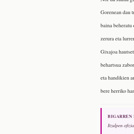
Gorenean dau t
baina beheratu 
zerura eta lurre
Gixajoa hautset
behartsua zaborr
eta handikien a
bere herriko han
BIGARREN
Itzulpen ofizi