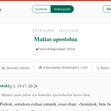
Lecturas
Irakurgaiak
Ga
OSTEGUNA · 14/5/2026
Matias apostolua
Pazkoaldia
Jaia
A zikloa
📥 Irakurgaiak deskargatu (.txt)
🔍 Bilatu
📖 Guztiak tolestu
Eg 1, 15-17. 20-26
GAIA
a Matiasi jausi jakon eta hamaika apostoluekin hartu eben.
Pedrok, senideen erdian zutunik, esan eban: «Senideok, bete b