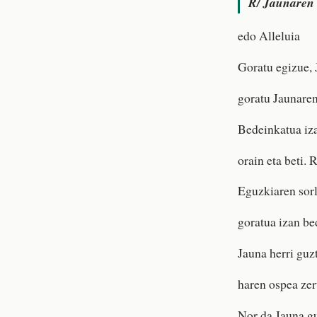
R/
Jaunaren 
edo Alleluia
Goratu egizue, 
goratu Jaunaren
Bedeinkatua iza
orain eta beti. R
Eguzkiaren sorl
goratua izan be
Jauna herri guz
haren ospea zer
Nor da Jauna gu