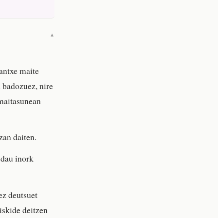
▼
lantxe maite
n badozuez, nire
 maitasunean
zan daiten.
 dau inork
ez deutsuet
iskide deitzen