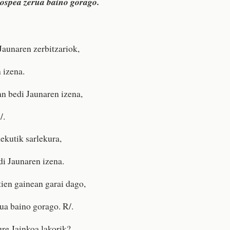
ospea zerua baino gorago.
Jaunaren zerbitzariok,
 izena.
n bedi Jaunaren izena,
/.
ekutik sarlekura,
di Jaunaren izena.
tien gainean garai dago,
ua baino gorago. R/.
re Jainkoa lakorik?