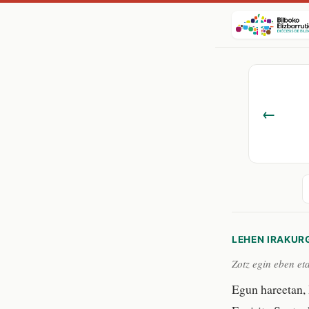
←
LEHEN IRAKUR
Zotz egin eben et
Egun hareetan, 