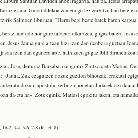
k Liburu Santuan Daviden ahoz iragarria, hau da, Jesus arrapat
 buruz esana. Gure taldekoa zan eta gu lez zerbitzu hau betetek
zirik Salmoen liburuan: "Hartu begi beste batek haren kargua"
 beraz, nor edo nor gure taldeari alkartzea, gugaz batera Jesus
ten. Jesus Jauna gure artean bizi izan dan denbora guztian Joan
jasoa izan dan egunera arte, hain zuen gugaz ibili diranetakoa 
zan: Jose, deituraz Barsaba, izengoitiz Zintzoa, eta Matias. O
z: «Jauna, Zuk ezagutzen dozuz guztion bihotzak, erakutsi egig
 aukeratu dozun, apostolu-zerbitzu honetan Judasek itzi dauan 
joan da-eta ha». Zotz eginik, Matiasi egokitu jakon, eta hamaik
 1b-2. 3-4. 5-6. 7-8 (R.: cf. 8)