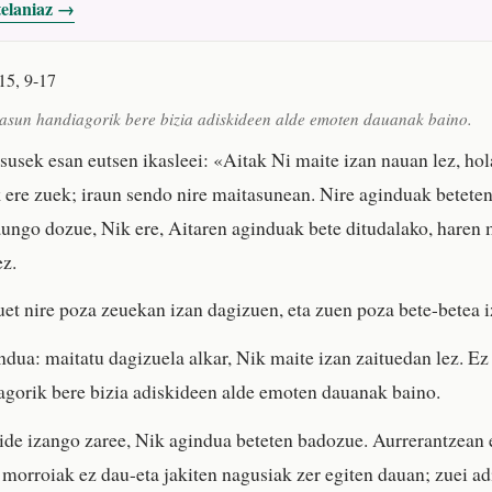
telaniaz →
15, 9-17
tasun handiagorik bere bizia adiskideen alde emoten dauanak baino.
esusek esan eutsen ikasleei: «Aitak Ni maite izan nauan lez, ho
k ere zuek; iraun sendo nire maitasunean. Nire aginduak betete
ungo dozue, Nik ere, Aitaren aginduak bete ditudalako, haren
ez.
et nire poza zeuekan izan dagizuen, eta zuen poza bete-betea i
ndua: maitatu dagizuela alkar, Nik maite izan zaituedan lez. Ez
gorik bere bizia adiskideen alde emoten dauanak baino.
ide izango zaree, Nik agindua beteten badozue. Aurrerantzean 
 morroiak ez dau-eta jakiten nagusiak zer egiten dauan; zuei ad