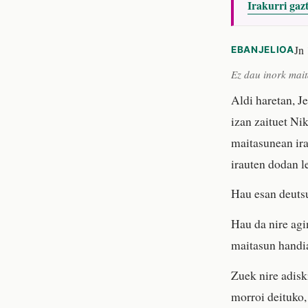
Irakurri gaz
Jn 
EBANJELIOA
Ez dau inork mai
Aldi haretan, J
izan zaituet Ni
maitasunean ira
irauten dodan l
Hau esan deutsu
Hau da nire agi
maitasun handia
Zuek nire adisk
morroi deituko,