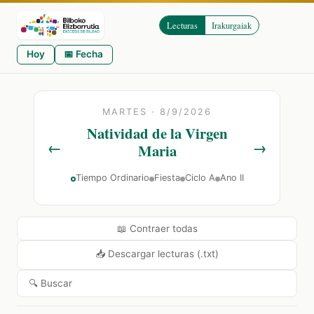
Lecturas
Irakurgaiak
Hoy
📅 Fecha
MARTES · 8/9/2026
Natividad de la Virgen
←
→
Maria
Tiempo Ordinario
Fiesta
Ciclo A
Ano II
📖 Contraer todas
📥 Descargar lecturas (.txt)
🔍 Buscar