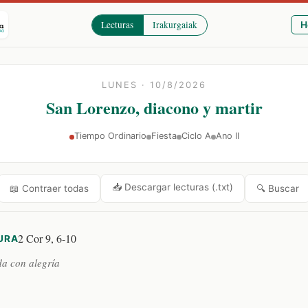
Lecturas
Irakurgaiak
H
LUNES · 10/8/2026
San Lorenzo, diacono y martir
Tiempo Ordinario
Fiesta
Ciclo A
Ano II
📥 Descargar lecturas (.txt)
🔍 Buscar
📖 Contraer todas
2 Cor 9, 6-10
URA
da con alegría