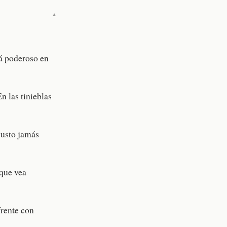
▼
rá poderoso en
n las tinieblas
justo jamás
 que vea
frente con