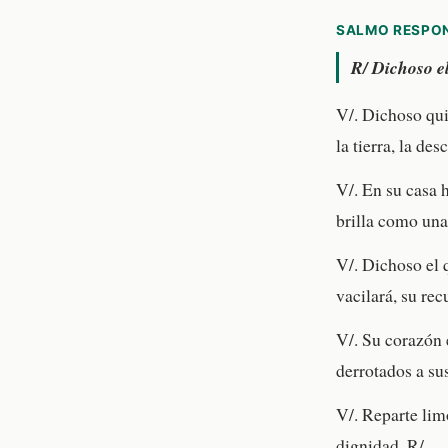
SALMO RESPO
R/
Dichoso el
V/. Dichoso qui
la tierra, la de
V/. En su casa h
brilla como una
V/. Dichoso el 
vacilará, su rec
V/. Su corazón 
derrotados a su
V/. Reparte limo
dignidad. R/.