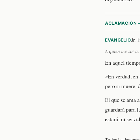
ACLAMACIÓN 
Jn 1
EVANGELIO
A quien me sirva,
En aquel tiempo,
«En verdad, en 
pero si muere, 
El que se ama a
guardará para la
estará mi servid
Todas las lecturas