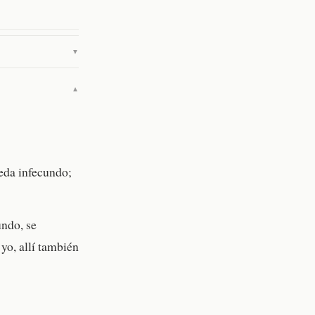
▼
▼
ueda infecundo;
undo, se
yo, allí también