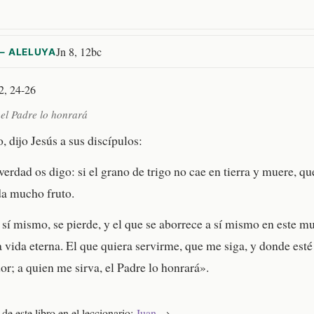
Jn 8, 12bc
— ALELUYA
2, 24-26
 el Padre lo honrará
 dijo Jesús a sus discípulos:
verdad os digo: si el grano de trigo no cae en tierra y muere, q
da mucho fruto.
 sí mismo, se pierde, y el que se aborrece a sí mismo en este m
 vida eterna. El que quiera servirme, que me siga, y donde esté 
or; a quien me sirva, el Padre lo honrará».
 de este libro en el leccionario:
Juan
→