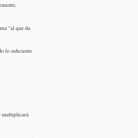
temente,
ama “al que da
o lo suficiente
 multiplicará