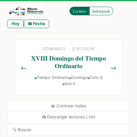
Lecturas
Irakurgaiak
Hoy
📅 Fecha
DOMINGO · 2/8/2026
XVIII Domingo del Tiempo
Ordinario
←
→
Tiempo Ordinario
Domingo
Ciclo A
Ano II
📖 Contraer todas
📥 Descargar lecturas (.txt)
🔍 Buscar