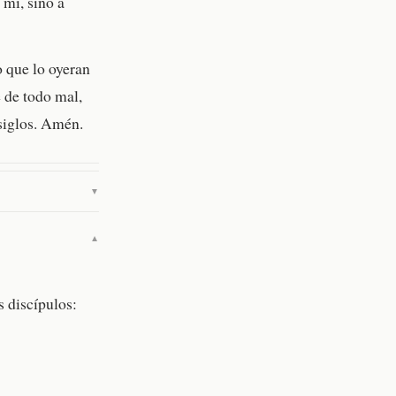
 mi, sino a
 que lo oyeran
e de todo mal,
 siglos. Amén.
▼
▼
s discípulos: