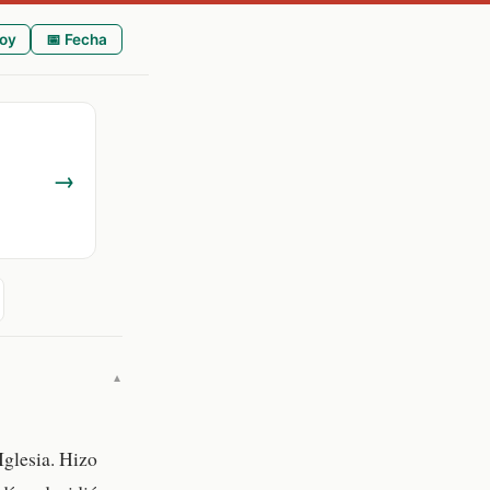
oy
📅 Fecha
→
▼
Iglesia. Hizo