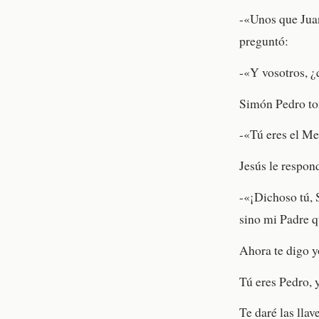
-«Unos que Juan
preguntó:
-«Y vosotros, ¿
Simón Pedro tom
-«Tú eres el Me
Jesús le respon
-«¡Dichoso tú, 
sino mi Padre qu
Ahora te digo y
Tú eres Pedro, y
Te daré las llav