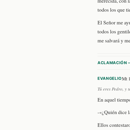
merecida, con la
todos los que t
El Señor me ayu
todos los genti
me salvará y me 
ACLAMACIÓN 
Mt 1
EVANGELIO
Tú eres Pedro, y t
En aquel tiempo,
-«¿Quién dice l
Ellos contestar