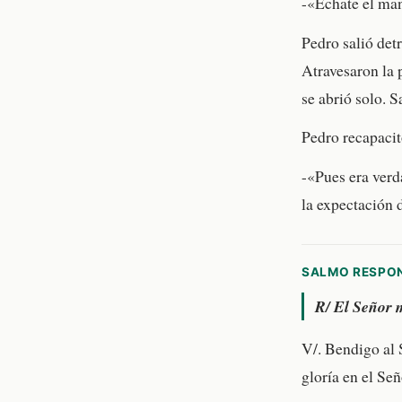
-«Échate el ma
Pedro salió detr
Atravesaron la p
se abrió solo. S
Pedro recapacit
-«Pues era verd
la expectación d
SALMO RESPO
R/
El Señor m
V/. Bendigo al 
gloría en el Señ