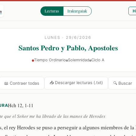
Lecturas
Irakurgaiak
H
LUNES · 29/6/2026
Santos Pedro y Pablo, Apostoles
Tiempo Ordinario
Solemnidad
Ciclo A
📥 Descargar lecturas (.txt)
🔍 Buscar
📖 Contraer todas
Hch 12, 1-11
URA
te que el Señor me ha librado de las manos de Herodes
s, el rey Herodes se puso a perseguir a algunos miembros de la 