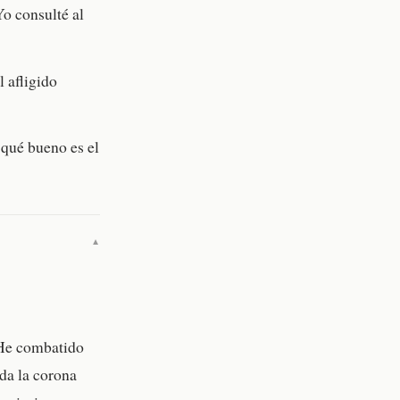
o consulté al
l afligido
 qué bueno es el
▼
 He combatido
da la corona