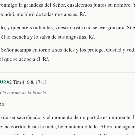
onmigo la grandeza del Señor, ensalcemos juntos su nombre. Y
pondió, me libró de todas mis ansias. R/.
o, y quedaréis radiantes, vuestro rostro no se avergonzará. Si e
 él lo escucha y lo salva de sus angustias. R/.
l Señor acampa en torno a sus fieles y los protege. Gustad y ved
l que se acoge a él. R/.
2 Tim 4, 6-8. 17-18
TURA
 la corona de la justicia
no:
o de ser sacrificado, y el momento de mi partida es inminente.
, he corrido hasta la meta, he mantenido la fe. Ahora me aguar