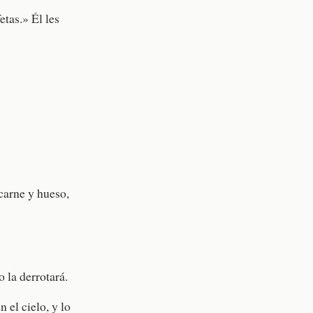
etas.» Él les
carne y hueso,
o la derrotará.
n el cielo, y lo