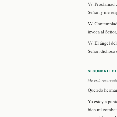
V/. Proclamad c
Señor, y me res
V/. Contempladl
invoca al Señor,
V/. El ángel de
Señor, dichoso e
SEGUNDA LEC
Me está reservada
Querido herma
Yo estoy a punt
bien mi combate