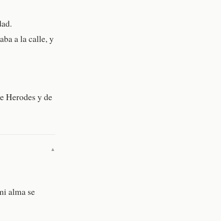
dad.
ba a la calle, y
de Herodes y de
▼
mi alma se