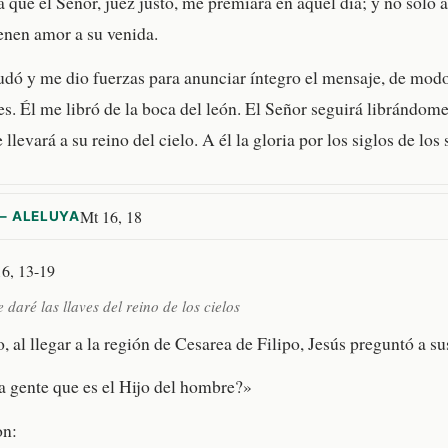
 que el Señor, juez justo, me premiará en aquel día; y no sólo a
ienen amor a su venida.
dó y me dio fuerzas para anunciar íntegro el mensaje, de modo
les. Él me libró de la boca del león. El Señor seguirá librándom
llevará a su reino del cielo. A él la gloria por los siglos de los
Mt 16, 18
— ALELUYA
6, 13-19
e daré las llaves del reino de los cielos
 al llegar a la región de Cesarea de Filipo, Jesús preguntó a su
a gente que es el Hijo del hombre?»
on: