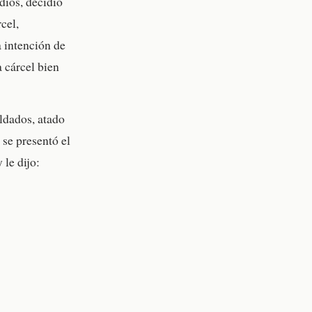
díos, decidió
cel,
a intención de
a cárcel bien
ldados, atado
 se presentó el
 le dijo: