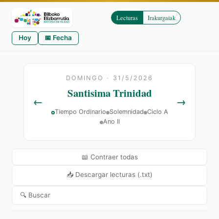
Lecturas
Irakurgaiak
Hoy
📅 Fecha
DOMINGO · 31/5/2026
Santisima Trinidad
←
→
Tiempo Ordinario
Solemnidad
Ciclo A
Ano II
📖 Contraer todas
📥 Descargar lecturas (.txt)
🔍 Buscar