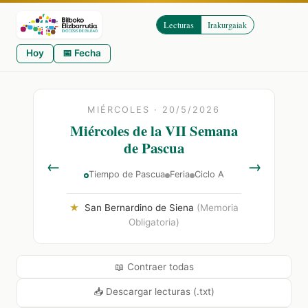
Lecturas
Irakurgaiak
Hoy
📅 Fecha
MIÉRCOLES · 20/5/2026
Miércoles de la VII Semana
de Pascua
←
→
Tiempo de Pascua
Feria
Ciclo A
★
San Bernardino de Siena
(Memoria
Obligatoria)
📖 Contraer todas
📥 Descargar lecturas (.txt)