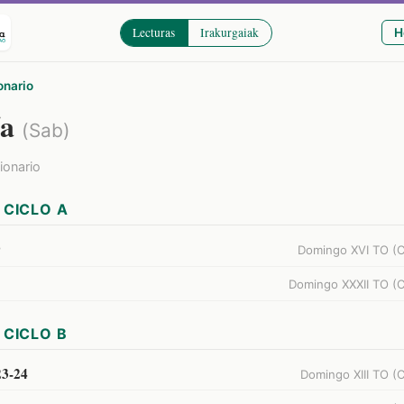
Lecturas
Irakurgaiak
H
onario
ía
(Sab)
cionario
CICLO A
9
Domingo XVI TO (C
Domingo XXXII TO (C
CICLO B
23-24
Domingo XIII TO (C