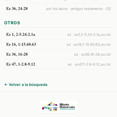
Ez 36, 24-28
por los laicos · antiguo testamento ·
[0]
OTROS
Ez 1, 2-5.24-2.1a
ez ·
ez1,2-5.24-2.1a_eu.txt
Ez 16, 1-15.60.63
ez ·
ez16,1-15.60.63_eu.txt
Ez 36, 16-28
ez ·
ez36,16-28_eu.txt
Ez 47, 1-2.8-9.12
ez ·
ez47,1-2.8-9.12_eu.txt
← Volver a la búsqueda