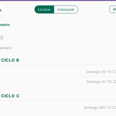
Lecturas
Irakurgaiak
H
onario
m)
cionario
CICLO B
Domingo XV TO (Ci
Domingo XV TO (Ci
CICLO C
Domingo XXV TO (Ci