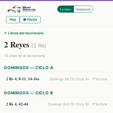
Lecturas
Irakurgaiak
Hoy
📅 Fecha
← Libros del leccionario
2 Reyes
(2 Re)
13 citas en el leccionario
DOMINGOS — CICLO A
2 Re 4, 8-11. 14-16a
Domingo XIII TO (Ciclo A) ·
1ª lectura
DOMINGOS — CICLO B
2 Re 4, 42-44
Domingo XVII TO (Ciclo B) ·
1ª lectura