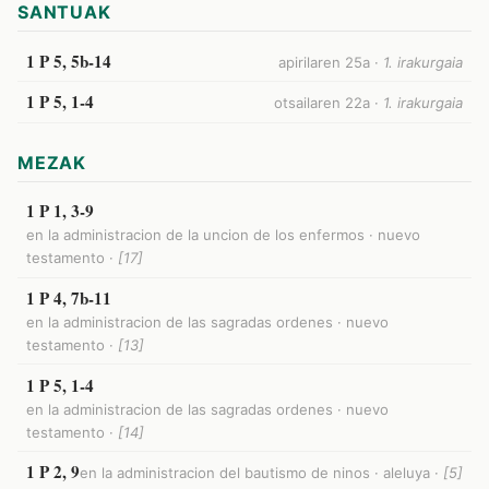
SANTUAK
1 P 5, 5b-14
apirilaren 25a ·
1. irakurgaia
1 P 5, 1-4
otsailaren 22a ·
1. irakurgaia
MEZAK
1 P 1, 3-9
en la administracion de la uncion de los enfermos · nuevo
testamento ·
[17]
1 P 4, 7b-11
en la administracion de las sagradas ordenes · nuevo
testamento ·
[13]
1 P 5, 1-4
en la administracion de las sagradas ordenes · nuevo
testamento ·
[14]
1 P 2, 9
en la administracion del bautismo de ninos · aleluya ·
[5]