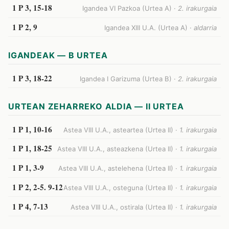
1 P 3, 15-18
Igandea VI Pazkoa (Urtea A) ·
2. irakurgaia
1 P 2, 9
Igandea XIII U.A. (Urtea A) ·
aldarria
IGANDEAK — B URTEA
1 P 3, 18-22
Igandea I Garizuma (Urtea B) ·
2. irakurgaia
URTEAN ZEHARREKO ALDIA — II URTEA
1 P 1, 10-16
Astea VIII U.A., asteartea (Urtea II) ·
1. irakurgaia
1 P 1, 18-25
Astea VIII U.A., asteazkena (Urtea II) ·
1. irakurgaia
1 P 1, 3-9
Astea VIII U.A., astelehena (Urtea II) ·
1. irakurgaia
1 P 2, 2-5. 9-12
Astea VIII U.A., osteguna (Urtea II) ·
1. irakurgaia
1 P 4, 7-13
Astea VIII U.A., ostirala (Urtea II) ·
1. irakurgaia