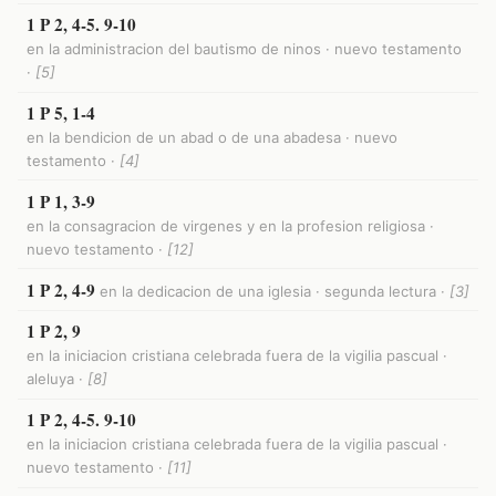
1 P 2, 4-5. 9-10
en la administracion del bautismo de ninos · nuevo testamento
·
[5]
1 P 5, 1-4
en la bendicion de un abad o de una abadesa · nuevo
testamento ·
[4]
1 P 1, 3-9
en la consagracion de virgenes y en la profesion religiosa ·
nuevo testamento ·
[12]
1 P 2, 4-9
en la dedicacion de una iglesia · segunda lectura ·
[3]
1 P 2, 9
en la iniciacion cristiana celebrada fuera de la vigilia pascual ·
aleluya ·
[8]
1 P 2, 4-5. 9-10
en la iniciacion cristiana celebrada fuera de la vigilia pascual ·
nuevo testamento ·
[11]