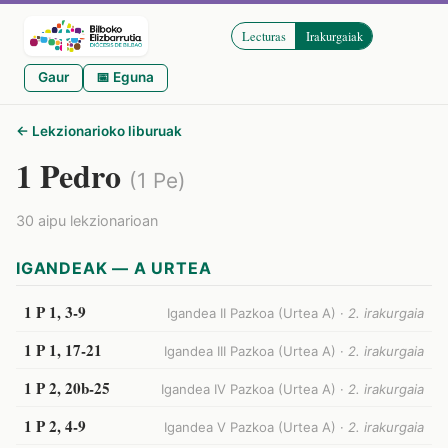
Lecturas
Irakurgaiak
Gaur
📅 Eguna
← Lekzionarioko liburuak
1 Pedro
(1 Pe)
30 aipu lekzionarioan
IGANDEAK — A URTEA
1 P 1, 3-9
Igandea II Pazkoa (Urtea A) ·
2. irakurgaia
1 P 1, 17-21
Igandea III Pazkoa (Urtea A) ·
2. irakurgaia
1 P 2, 20b-25
Igandea IV Pazkoa (Urtea A) ·
2. irakurgaia
1 P 2, 4-9
Igandea V Pazkoa (Urtea A) ·
2. irakurgaia